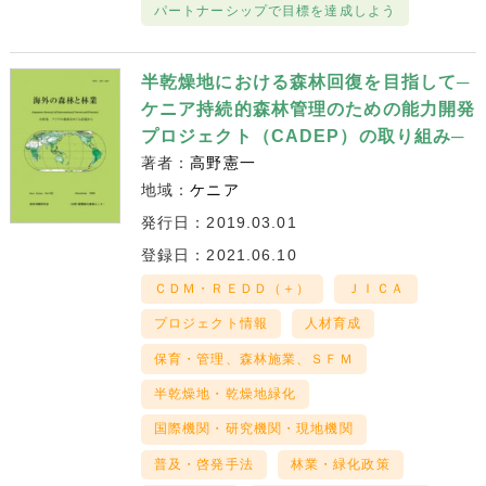
パートナーシップで目標を達成しよう
半乾燥地における森林回復を目指して─
ケニア持続的森林管理のための能力開発
プロジェクト（CADEP）の取り組み─
著者：
高野憲一
地域：
ケニア
発行日：2019.03.01
登録日：2021.06.10
ＣＤＭ・ＲＥＤＤ（＋）
ＪＩＣＡ
プロジェクト情報
人材育成
保育・管理、森林施業、ＳＦＭ
半乾燥地・乾燥地緑化
国際機関・研究機関・現地機関
普及・啓発手法
林業・緑化政策