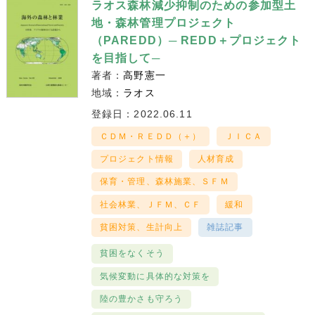
ラオス森林減少抑制のための参加型土
地・森林管理プロジェクト
（PAREDD）─ REDD＋プロジェクト
を目指して─
著者：
高野憲一
地域：
ラオス
登録日：2022.06.11
ＣＤＭ・ＲＥＤＤ（＋）
ＪＩＣＡ
プロジェクト情報
人材育成
保育・管理、森林施業、ＳＦＭ
社会林業、ＪＦＭ、ＣＦ
緩和
貧困対策、生計向上
雑誌記事
貧困をなくそう
気候変動に具体的な対策を
陸の豊かさも守ろう