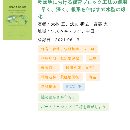
乾燥地における保育ブロック工法の適用
─早く、深く、根系を伸ばす節水型の緑
化─
著者：
大林 直
浅見 和弘
齋藤 大
地域：
ウズベキスタン
中国
登録日：2021.06.13
保育・管理、森林施業、ＳＦＭ
半乾燥地・乾燥地緑化
土壌
樹種特性
民間企業（日本）
環境造林・荒廃地回復
育苗
造林技術
雑誌記事
陸の豊かさを守ろう
パートナーシップで目標を達成しよう