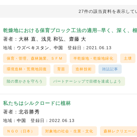
27件の該当資料を表示して
乾燥地における保育ブロック工法の適用─早く、深く、
著者：
大林 直
浅見 和弘
齋藤 大
地域：
ウズベキスタン
中国
登録日：2021.06.13
保育・管理、森林施業、ＳＦＭ
半乾燥地・乾燥地緑化
土壌
環境造林・荒廃地回復
育苗
造林技術
雑誌記事
陸の豊かさを守ろう
パートナーシップで目標を達成しよう
私たちはシルクロードに植林
著者：
北谷勝秀
地域：
中国
登録日：2022.06.13
ＮＧＯ（日本）
対象地の社会・生業・文化
森林レクリエーシ