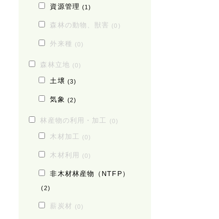
資源管理
(1)
森林の動物、獣害
(0)
外来種
(0)
森林立地
(0)
土壌
(3)
気象
(2)
林産物の利用・加工
(0)
木材加工
(0)
木材利用
(0)
非木材林産物（NTFP）
(2)
薪炭材
(0)