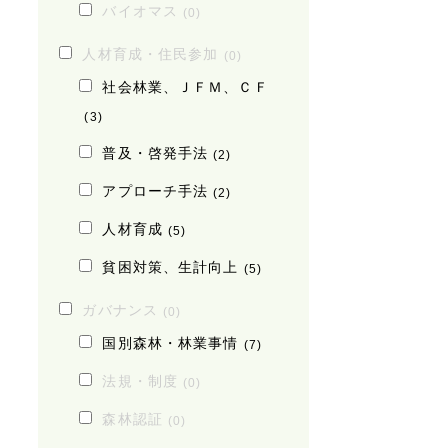
バイオマス
(0)
人材育成・住民参加
(0)
社会林業、ＪＦＭ、ＣＦ
(3)
普及・啓発手法
(2)
アプローチ手法
(2)
人材育成
(5)
貧困対策、生計向上
(5)
ガバナンス
(0)
国別森林・林業事情
(7)
法規・制度
(0)
森林認証
(0)