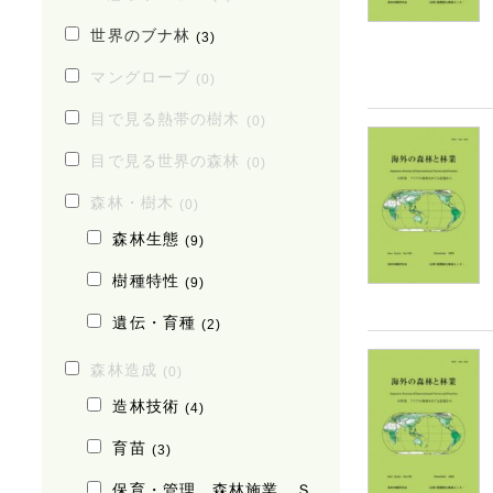
世界のブナ林
(3)
マングローブ
(0)
目で見る熱帯の樹木
(0)
目で見る世界の森林
(0)
森林・樹木
(0)
森林生態
(9)
樹種特性
(9)
遺伝・育種
(2)
森林造成
(0)
造林技術
(4)
育苗
(3)
保育・管理、森林施業、Ｓ