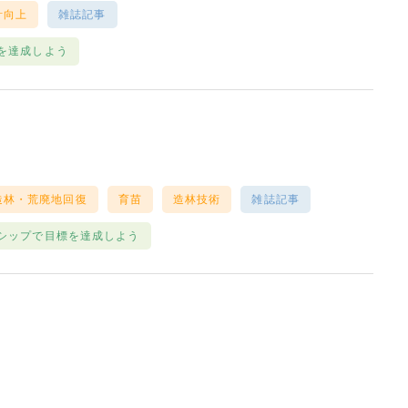
計向上
雑誌記事
を達成しよう
造林・荒廃地回復
育苗
造林技術
雑誌記事
シップで目標を達成しよう