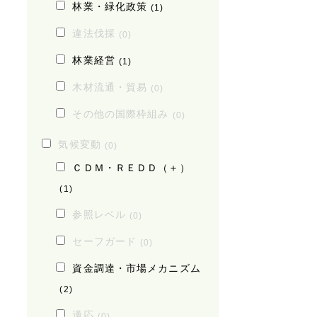
林業・緑化政策
(1)
違法伐採
(0)
林業経営
(1)
木材流通・貿易
(0)
その他の国際枠組み
(0)
気候変動
(0)
ＣＤＭ・ＲＥＤＤ（＋）
(1)
参照レベル
(0)
セーフガード
(0)
資金調達・市場メカニズム
(2)
適応
(0)