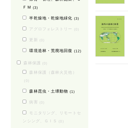
ＦＭ
(3)
半乾燥地・乾燥地緑化
(3)
アグロフォレストリー
(0)
更新
(0)
環境造林・荒廃地回復
(12)
森林保護
(0)
森林保護（森林火災他）
(0)
森林昆虫・土壌動物
(1)
病害
(0)
モニタリング、リモートセ
ンシング、ＧＩＳ
(0)