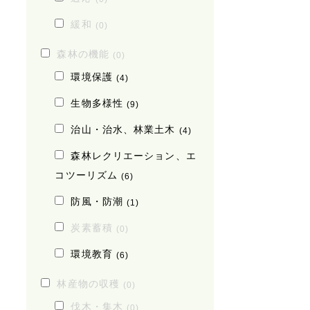
緩和
(0)
森林の機能
(0)
環境保護
(4)
生物多様性
(9)
治山・治水、林業土木
(4)
森林レクリエーション、エ
コツーリズム
(6)
防風・防潮
(1)
炭素蓄積
(0)
環境教育
(6)
林産物の収穫
(0)
伐木・集木
(0)