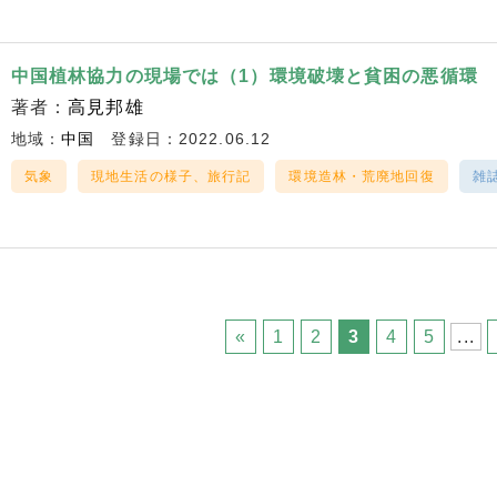
中国植林協力の現場では（1）環境破壊と貧困の悪循環
著者：
高見邦雄
地域：
中国
登録日：2022.06.12
気象
現地生活の様子、旅行記
環境造林・荒廃地回復
雑
«
1
2
3
4
5
...