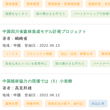
環境保護
環境教育
環境造林・荒廃地回復
貧困対策、生
貧困をなくそう
陸の豊かさも守ろう
パートナーシップで目標
中国四川省森林造成モデル計画プロジェクト
著者：
嶋崎省
地域：
中国
登録日：2022.06.13
ＪＩＣＡ
プロジェクト情報
治山・治水、林業土木
環境
安全な水とトイレを世界中に
陸の豊かさも守ろう
パートナー
中国植林協力の現場では（5）小老樹
著者：
高見邦雄
地域：
中国
登録日：2022.06.12
森林生態
樹種特性
現地生活の様子、旅行記
雑誌記事