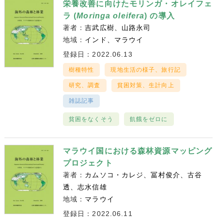
栄養改善に向けたモリンガ・オレイフェ
ラ (
Moringa oleifera
) の導入
著者：
吉武広樹
山路永司
地域：
インド
マラウイ
登録日：2022.06.13
樹種特性
現地生活の様子、旅行記
研究、調査
貧困対策、生計向上
雑誌記事
貧困をなくそう
飢餓をゼロに
マラウイ国における森林資源マッピング
プロジェクト
著者：
カムソコ・カレジ
冨村俊介
古谷
透
志水信雄
地域：
マラウイ
登録日：2022.06.11