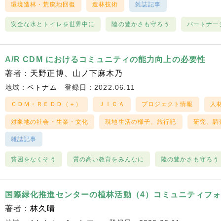
環境造林・荒廃地回復
造林技術
雑誌記事
安全な水とトイレを世界中に
陸の豊かさも守ろう
パートナー
A/R CDM におけるコミュニティの能力向上の必要性
著者：
天野正博
山ノ下麻木乃
地域：
ベトナム
登録日：2022.06.11
ＣＤＭ・ＲＥＤＤ（＋）
ＪＩＣＡ
プロジェクト情報
人
対象地の社会・生業・文化
現地生活の様子、旅行記
研究、調
雑誌記事
貧困をなくそう
質の高い教育をみんなに
陸の豊かさも守ろう
国際緑化推進センターの植林活動（4）コミュニティフ
著者：
林久晴