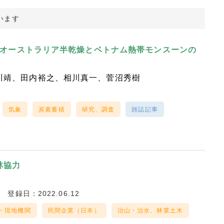
います
オーストラリア半乾燥とベトナム熱帯モンスーンの
川靖
田内裕之
相川真一
菅沼秀樹
気象
炭素蓄積
研究、調査
雑誌記事
林協力
ー
登録日：2022.06.12
・現地機関
民間企業（日本）
治山・治水、林業土木