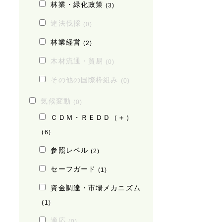
林業・緑化政策
(3)
違法伐採
(0)
林業経営
(2)
木材流通・貿易
(0)
その他の国際枠組み
(0)
気候変動
(0)
ＣＤＭ・ＲＥＤＤ（＋）
(6)
参照レベル
(2)
セーフガード
(1)
資金調達・市場メカニズム
(1)
適応
(0)