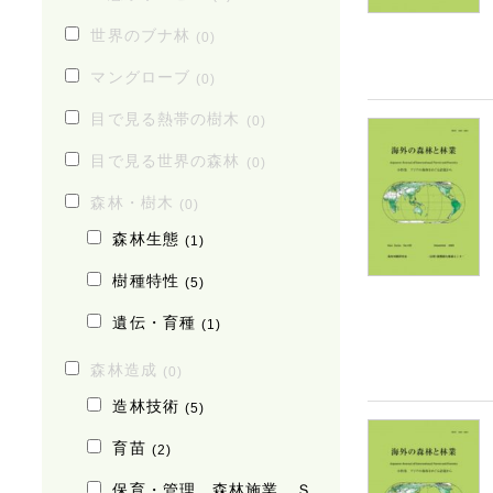
世界のブナ林
(0)
マングローブ
(0)
目で見る熱帯の樹木
(0)
目で見る世界の森林
(0)
森林・樹木
(0)
森林生態
(1)
樹種特性
(5)
遺伝・育種
(1)
森林造成
(0)
造林技術
(5)
育苗
(2)
保育・管理、森林施業、Ｓ