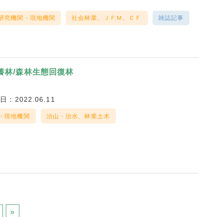
研究機関・現地機関
社会林業、ＪＦＭ、ＣＦ
雑誌記事
養林/森林生態回復林
日：2022.06.11
・現地機関
治山・治水、林業土木
»