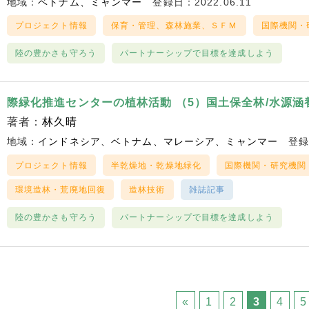
地域：
ベトナム
ミャンマー
登録日：2022.06.11
プロジェクト情報
保育・管理、森林施業、ＳＦＭ
国際機関・
陸の豊かさも守ろう
パートナーシップで目標を達成しよう
際緑化推進センターの植林活動 （5）国土保全林/水源涵
著者：
林久晴
地域：
インドネシア
ベトナム
マレーシア
ミャンマー
登録
プロジェクト情報
半乾燥地・乾燥地緑化
国際機関・研究機関
環境造林・荒廃地回復
造林技術
雑誌記事
陸の豊かさも守ろう
パートナーシップで目標を達成しよう
«
1
2
3
4
5