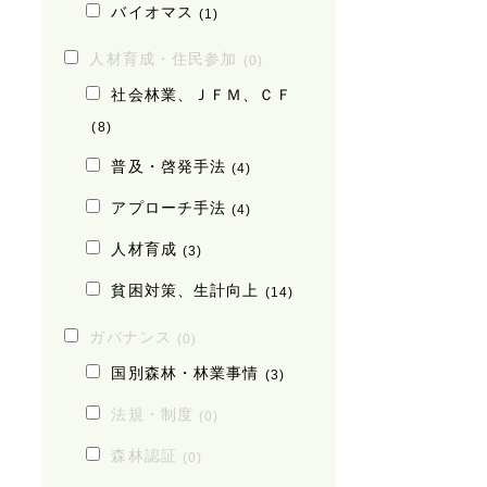
バイオマス
(1)
人材育成・住民参加
(0)
社会林業、ＪＦＭ、ＣＦ
(8)
普及・啓発手法
(4)
アプローチ手法
(4)
人材育成
(3)
貧困対策、生計向上
(14)
ガバナンス
(0)
国別森林・林業事情
(3)
法規・制度
(0)
森林認証
(0)