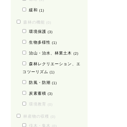
緩和
(1)
森林の機能
(0)
環境保護
(3)
生物多様性
(1)
治山・治水、林業土木
(2)
森林レクリエーション、エ
コツーリズム
(1)
防風・防潮
(1)
炭素蓄積
(3)
環境教育
(0)
林産物の収穫
(0)
伐木・集木
(0)