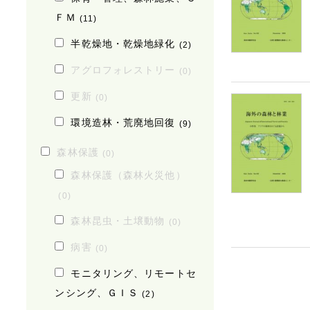
ＦＭ
(11)
半乾燥地・乾燥地緑化
(2)
アグロフォレストリー
(0)
更新
(0)
環境造林・荒廃地回復
(9)
森林保護
(0)
森林保護（森林火災他）
(0)
森林昆虫・土壌動物
(0)
病害
(0)
モニタリング、リモートセ
ンシング、ＧＩＳ
(2)