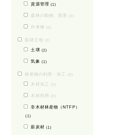
資源管理
(1)
森林の動物、獣害
(0)
外来種
(0)
森林立地
(0)
土壌
(2)
気象
(1)
林産物の利用・加工
(0)
木材加工
(0)
木材利用
(0)
非木材林産物（NTFP）
(1)
薪炭材
(1)