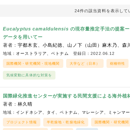
24件の該当資料を表示して
Eucalyptus camaldulensis
の現存量推定手法の提案ー
データを用いてー
著者：
宇都木玄
小島紀徳
山ノ下（山田）麻木乃
森
地域：
オーストラリア
ベトナム
登録日：2022.06.12
国際機関・研究機関・現地機関
大学など（日本）
樹種特性
気候変動に具体的な対策を
国際緑化推進センターが実施する民間支援による海外植
著者：
林久晴
地域：
インドネシア
タイ
ベトナム
マレーシア
ミャンマ
プロジェクト情報
半乾燥地・乾燥地緑化
国際機関・研究機関