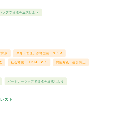
シップで目標を達成しよう
材育成
保育・管理、森林施業、ＳＦＭ
査
社会林業、ＪＦＭ、ＣＦ
貧困対策、生計向上
パートナーシップで目標を達成しよう
ォレスト