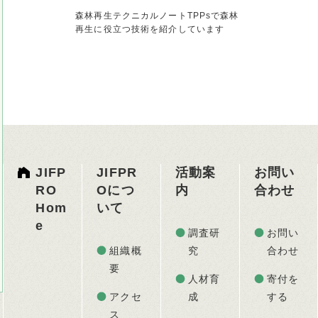
森林再生テクニカルノートTPPsで森林
再生に役立つ技術を紹介しています
JIFP
JIFPR
活動案
お問い
RO
Oにつ
内
合わせ
Hom
いて
e
調査研
お問い
組織概
究
合わせ
要
人材育
寄付を
アクセ
成
する
ス