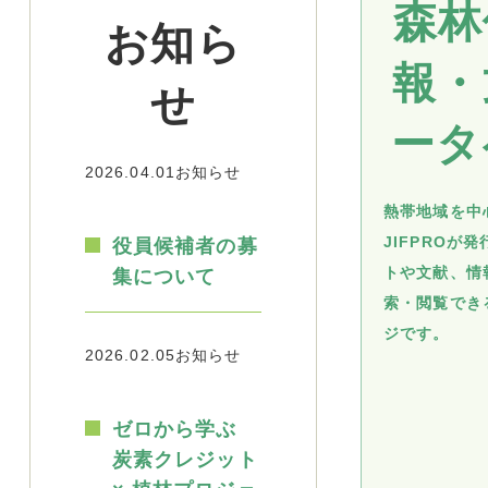
森林
お知ら
報・
せ
ータ
2026.04.01
お知らせ
熱帯地域を中
JIFPROが
役員候補者の募
トや文献、情
集について
索・閲覧でき
ジです。
2026.02.05
お知らせ
ゼロから学ぶ
炭素クレジット