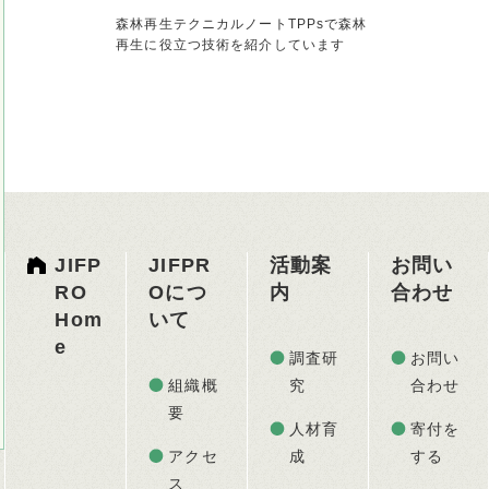
森林再生テクニカルノートTPPsで森林
再生に役立つ技術を紹介しています
JIFP
JIFPR
活動案
お問い
RO
Oにつ
内
合わせ
Hom
いて
e
調査研
お問い
組織概
究
合わせ
要
人材育
寄付を
アクセ
成
する
ス