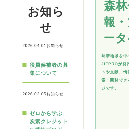
森林
お知ら
報・
せ
ータ
2026.04.01
お知らせ
熱帯地域を中
JIFPROが
役員候補者の募
トや文献、情
集について
索・閲覧でき
ジです。
2026.02.05
お知らせ
ゼロから学ぶ
炭素クレジット