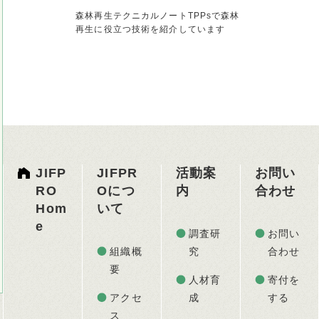
森林再生テクニカルノートTPPsで森林
再生に役立つ技術を紹介しています
JIFP
JIFPR
活動案
お問い
RO
Oにつ
内
合わせ
Hom
いて
e
調査研
お問い
組織概
究
合わせ
要
人材育
寄付を
アクセ
成
する
ス