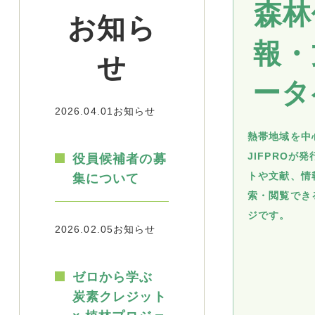
森林
お知ら
報・
せ
ータ
2026.04.01
お知らせ
熱帯地域を中
JIFPROが
役員候補者の募
トや文献、情
集について
索・閲覧でき
ジです。
2026.02.05
お知らせ
ゼロから学ぶ
炭素クレジット