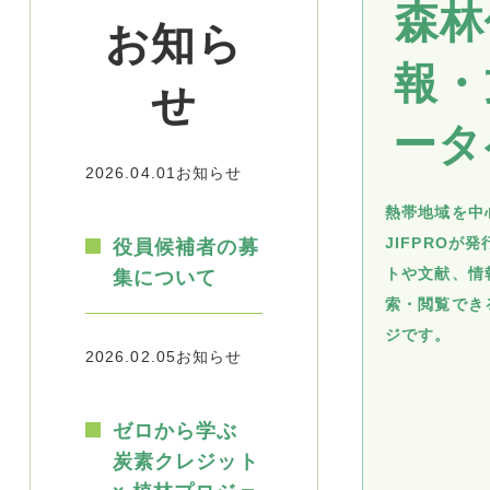
森林
お知ら
報・
せ
ータ
2026.04.01
お知らせ
熱帯地域を中
JIFPROが
役員候補者の募
トや文献、情
集について
索・閲覧でき
ジです。
2026.02.05
お知らせ
ゼロから学ぶ
炭素クレジット