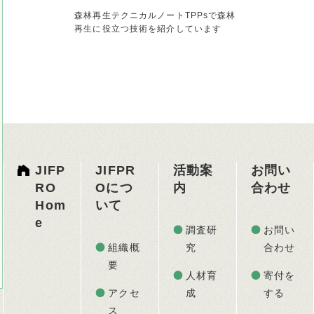
森林再生テクニカルノートTPPsで森林
再生に役立つ技術を紹介しています
JIFP
JIFPR
活動案
お問い
RO
Oにつ
内
合わせ
Hom
いて
e
調査研
お問い
組織概
究
合わせ
要
人材育
寄付を
アクセ
成
する
ス