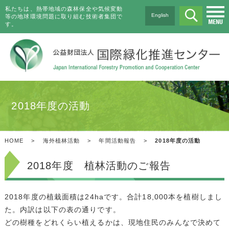
私たちは、熱帯地域の森林保全や気候変動
English
等の地球環境問題に取り組む技術者集団で
す。
2018年度の活動
HOME
>
海外植林活動
>
年間活動報告
>
2018年度の活動
2018年度 植林活動のご報告
2018年度の植栽面積は24haです。合計18,000本を植樹しまし
た。内訳は以下の表の通りです。
どの樹種をどれくらい植えるかは、現地住民のみんなで決めて