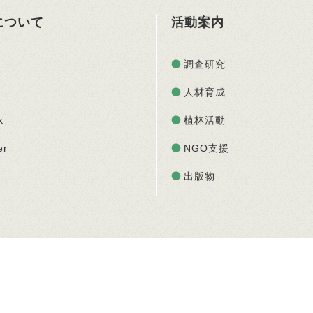
Oについて
活動案内
調査研究
人材育成
k
植林活動
er
NGO支援
出版物