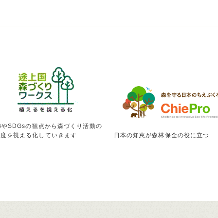
GやSDGsの観点から森づくり活動の
献度を視える化していきます
日本の知恵が森林保全の役に立つ