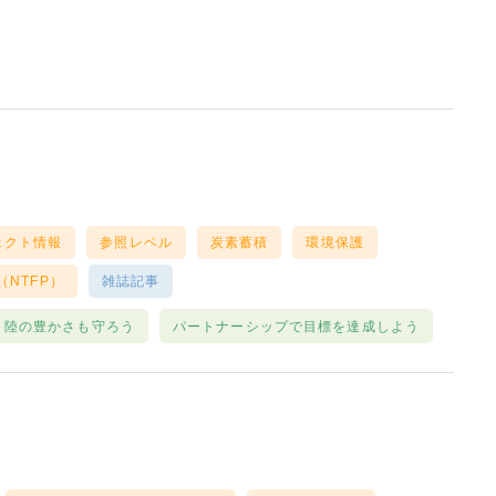
ェクト情報
参照レベル
炭素蓄積
環境保護
NTFP）
雑誌記事
陸の豊かさも守ろう
パートナーシップで目標を達成しよう