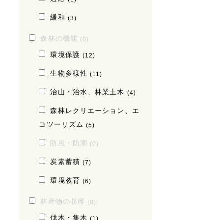
緩和
(3)
森林の機能
(0)
環境保護
(12)
生物多様性
(11)
治山・治水、林業土木
(4)
森林レクリエーション、エ
コツーリズム
(5)
防風・防潮
(0)
炭素蓄積
(7)
環境教育
(6)
林産物の収穫
(0)
伐木・集木
(1)