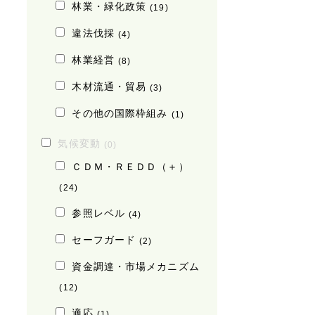
林業・緑化政策
(19)
違法伐採
(4)
林業経営
(8)
木材流通・貿易
(3)
その他の国際枠組み
(1)
気候変動
(0)
ＣＤＭ・ＲＥＤＤ（＋）
(24)
参照レベル
(4)
セーフガード
(2)
資金調達・市場メカニズム
(12)
適応
(1)