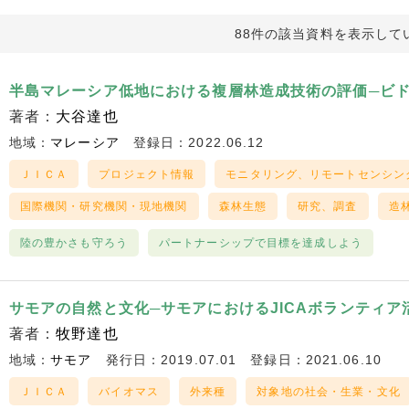
88件の該当資料を表示して
半島マレーシア低地における複層林造成技術の評価─ビドーJ
著者：
大谷達也
地域：
マレーシア
登録日：2022.06.12
ＪＩＣＡ
プロジェクト情報
モニタリング、リモートセンシン
国際機関・研究機関・現地機関
森林生態
研究、調査
造
陸の豊かさも守ろう
パートナーシップで目標を達成しよう
サモアの自然と文化─サモアにおけるJICAボランティア
著者：
牧野達也
地域：
サモア
発行日：2019.07.01
登録日：2021.06.10
ＪＩＣＡ
バイオマス
外来種
対象地の社会・生業・文化