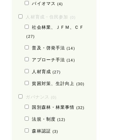
バイオマス
(4)
人材育成・住民参加
(0)
社会林業、ＪＦＭ、ＣＦ
(27)
普及・啓発手法
(14)
アプローチ手法
(14)
人材育成
(27)
貧困対策、生計向上
(30)
ガバナンス
(0)
国別森林・林業事情
(32)
法規・制度
(12)
森林認証
(3)