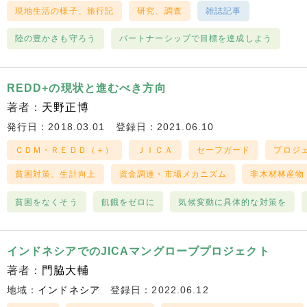
現地生活の様子、旅行記
研究、調査
雑誌記事
陸の豊かさも守ろう
パートナーシップで目標を達成しよう
REDD+の現状と進むべき方向
著者：
天野正博
発行日：2018.03.01
登録日：2021.06.10
ＣＤＭ・ＲＥＤＤ（＋）
ＪＩＣＡ
セーフガード
プロジ
貧困対策、生計向上
資金調達・市場メカニズム
非木材林産物（
貧困をなくそう
飢餓をゼロに
気候変動に具体的な対策を
インドネシアでのJICAマングローブプロジェクト
著者：
門脇大輔
地域：
インドネシア
登録日：2022.06.12