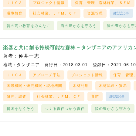
ＪＩＣＡ
プロジェクト情報
保育・管理、森林施業、ＳＦＭ
環境教育
社会林業、ＪＦＭ、ＣＦ
資源管理
雑誌記事
質の高い教育をみんなに
海の豊かさを守ろう
陸の豊かさも守
楽器と共に創る持続可能な森林－タンザニアのアフリカ
著者：
仲井一志
地域：
タンザニア
発行日：2018.03.01
登録日：2021.06.1
ＪＩＣＡ
アプローチ手法
プロジェクト情報
保育・管理
国際機関・研究機関・現地機関
木材利用
木材流通・貿易
研究、調査
社会林業、ＪＦＭ、ＣＦ
育苗
雑誌記事
貧困をなくそう
つくる責任つかう責任
陸の豊かさも守ろう