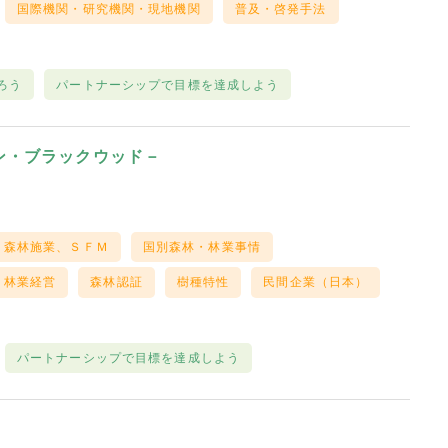
国際機関・研究機関・現地機関
普及・啓発手法
ろう
パートナーシップで目標を達成しよう
ン・ブラックウッド－
0
、森林施業、ＳＦＭ
国別森林・林業事情
林業経営
森林認証
樹種特性
民間企業（日本）
パートナーシップで目標を達成しよう