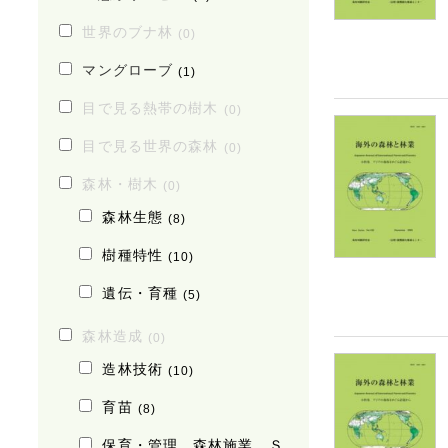
世界のブナ林
(0)
マングローブ
(1)
目で見る熱帯の樹木
(0)
目で見る世界の森林
(0)
森林・樹木
(0)
森林生態
(8)
樹種特性
(10)
遺伝・育種
(5)
森林造成
(0)
造林技術
(10)
育苗
(8)
保育・管理、森林施業、Ｓ