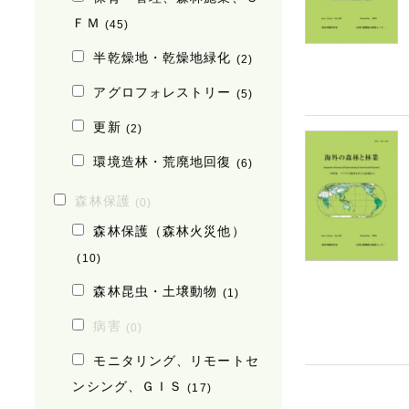
ＦＭ
(45)
半乾燥地・乾燥地緑化
(2)
アグロフォレストリー
(5)
更新
(2)
環境造林・荒廃地回復
(6)
森林保護
(0)
森林保護（森林火災他）
(10)
森林昆虫・土壌動物
(1)
病害
(0)
モニタリング、リモートセ
ンシング、ＧＩＳ
(17)