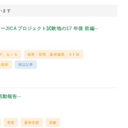
います
ICAプロジェクト試験地の17 年後 前編─
グ、ＧＩＳ
保育・管理、森林施業、ＳＦＭ
林技術
雑誌記事
活動報告─
更新
森林生態
気象