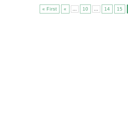
« First
«
...
10
...
14
15