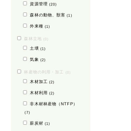
資源管理
(20)
森林の動物、獣害
(1)
外来種
(1)
森林立地
(0)
土壌
(1)
気象
(2)
林産物の利用・加工
(0)
木材加工
(2)
木材利用
(2)
非木材林産物（NTFP）
(7)
薪炭材
(1)