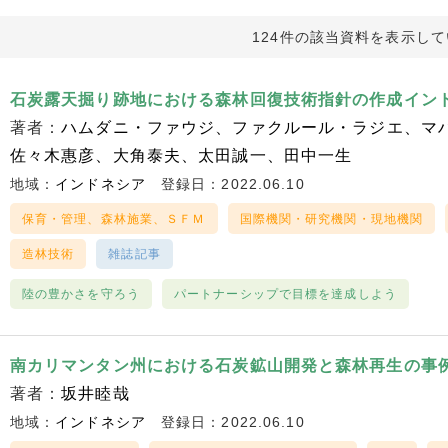
124件の該当資料を表示し
石炭露天掘り跡地における森林回復技術指針の作成イン
著者：
ハムダニ・ファウジ
ファクルール・ラジエ
マ
佐々木惠彦
大角泰夫
太田誠一
田中一生
地域：
インドネシア
登録日：2022.06.10
保育・管理、森林施業、ＳＦＭ
国際機関・研究機関・現地機関
造林技術
雑誌記事
陸の豊かさを守ろう
パートナーシップで目標を達成しよう
南カリマンタン州における石炭鉱山開発と森林再生の事
著者：
坂井睦哉
地域：
インドネシア
登録日：2022.06.10