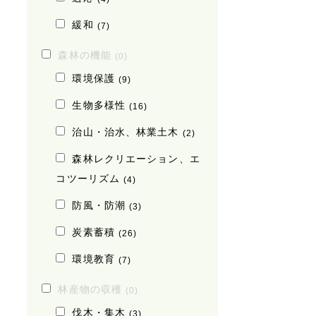
緩和
(7)
森林の機能
(0)
環境保護
(9)
生物多様性
(16)
治山・治水、林業土木
(2)
森林レクリエーション、エ
コツーリズム
(4)
防風・防潮
(3)
炭素蓄積
(26)
環境教育
(7)
林産物の収穫
(0)
伐木・集木
(3)