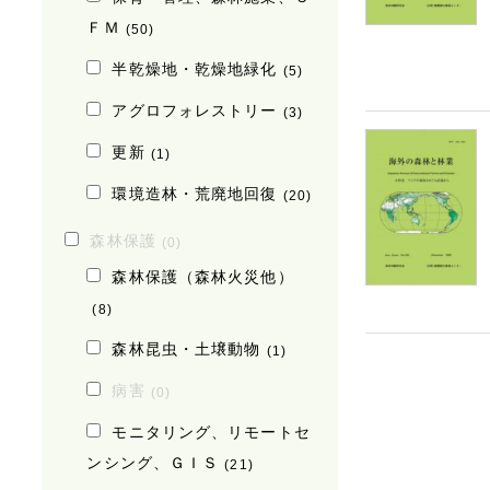
ＦＭ
(50)
半乾燥地・乾燥地緑化
(5)
アグロフォレストリー
(3)
更新
(1)
環境造林・荒廃地回復
(20)
森林保護
(0)
森林保護（森林火災他）
(8)
森林昆虫・土壌動物
(1)
病害
(0)
モニタリング、リモートセ
ンシング、ＧＩＳ
(21)