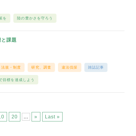
策を
陸の豊かさを守ろう
態と課題
法規・制度
研究、調査
違法伐採
雑誌記事
で目標を達成しよう
10
20
...
»
Last »