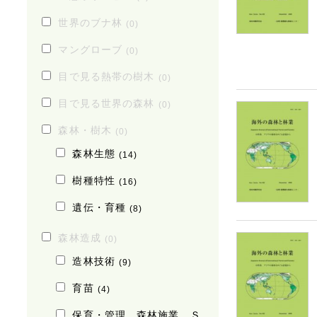
世界のブナ林
(0)
マングローブ
(0)
目で見る熱帯の樹木
(0)
目で見る世界の森林
(0)
森林・樹木
(0)
森林生態
(14)
樹種特性
(16)
遺伝・育種
(8)
森林造成
(0)
造林技術
(9)
育苗
(4)
保育・管理、森林施業、Ｓ