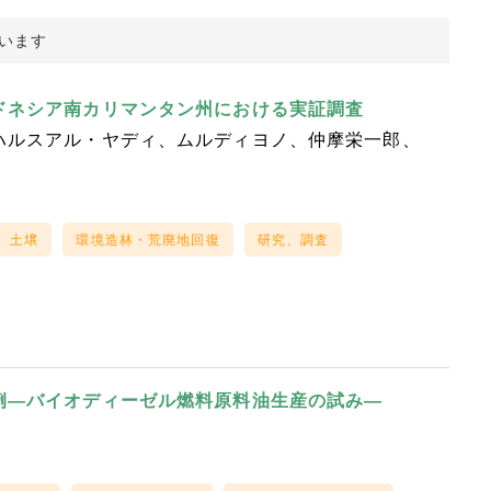
ています
ドネシア南カリマンタン州における実証調査
ハルスアル・ヤディ
ムルディヨノ
仲摩栄一郎
土壌
環境造林・荒廃地回復
研究、調査
例―バイオディーゼル燃料原料油生産の試み―