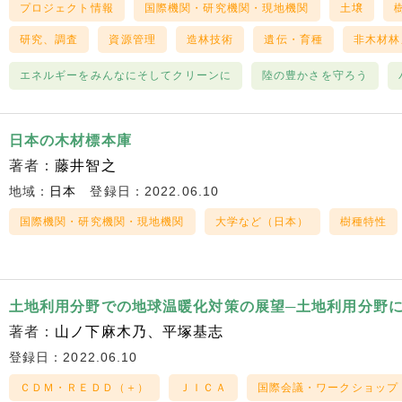
プロジェクト情報
国際機関・研究機関・現地機関
土壌
研究、調査
資源管理
造林技術
遺伝・育種
非木材林
エネルギーをみんなにそしてクリーンに
陸の豊かさを守ろう
日本の木材標本庫
著者：
藤井智之
地域：
日本
登録日：2022.06.10
国際機関・研究機関・現地機関
大学など（日本）
樹種特性
土地利用分野での地球温暖化対策の展望─土地利用分野に
著者：
山ノ下麻木乃
平塚基志
登録日：2022.06.10
ＣＤＭ・ＲＥＤＤ（＋）
ＪＩＣＡ
国際会議・ワークショップ