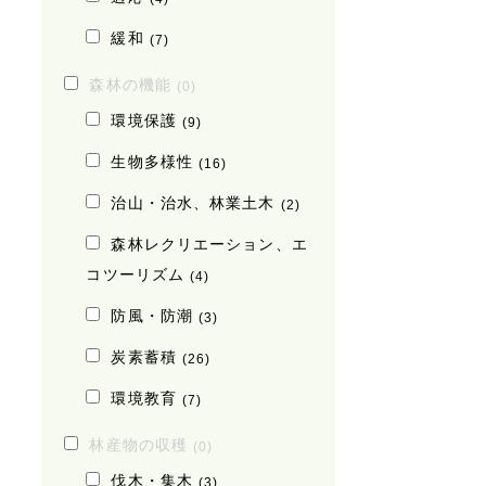
緩和
(7)
森林の機能
(0)
環境保護
(9)
生物多様性
(16)
治山・治水、林業土木
(2)
森林レクリエーション、エ
コツーリズム
(4)
防風・防潮
(3)
炭素蓄積
(26)
環境教育
(7)
林産物の収穫
(0)
伐木・集木
(3)