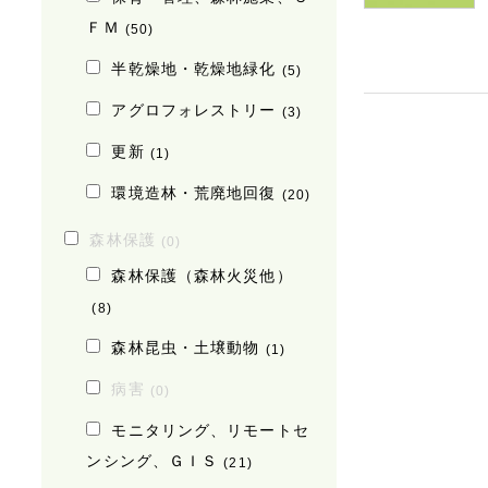
ＦＭ
(50)
半乾燥地・乾燥地緑化
(5)
アグロフォレストリー
(3)
更新
(1)
環境造林・荒廃地回復
(20)
森林保護
(0)
森林保護（森林火災他）
(8)
森林昆虫・土壌動物
(1)
病害
(0)
モニタリング、リモートセ
ンシング、ＧＩＳ
(21)