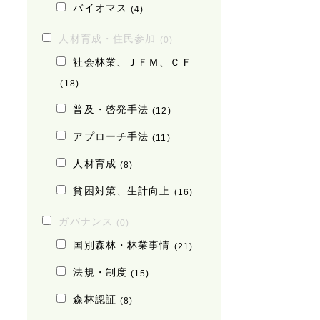
バイオマス
(4)
人材育成・住民参加
(0)
社会林業、ＪＦＭ、ＣＦ
(18)
普及・啓発手法
(12)
アプローチ手法
(11)
人材育成
(8)
貧困対策、生計向上
(16)
ガバナンス
(0)
国別森林・林業事情
(21)
法規・制度
(15)
森林認証
(8)