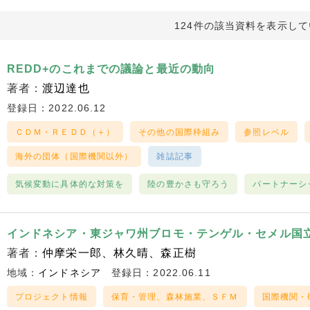
124件の該当資料を表示し
REDD+のこれまでの議論と最近の動向
著者：
渡辺達也
登録日：2022.06.12
ＣＤＭ・ＲＥＤＤ（＋）
その他の国際枠組み
参照レベル
海外の団体（国際機関以外）
雑誌記事
気候変動に具体的な対策を
陸の豊かさも守ろう
パートナーシ
インドネシア・東ジャワ州ブロモ・テンゲル・セメル国
著者：
仲摩栄一郎
林久晴
森正樹
地域：
インドネシア
登録日：2022.06.11
プロジェクト情報
保育・管理、森林施業、ＳＦＭ
国際機関・