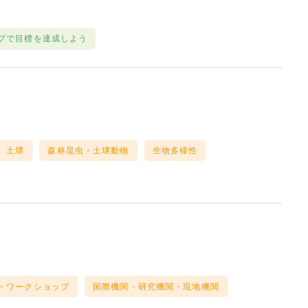
プで目標を達成しよう
土壌
森林昆虫・土壌動物
生物多様性
・ワークショップ
国際機関・研究機関・現地機関