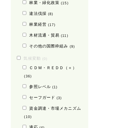
林業・緑化政策
(15)
違法伐採
(8)
林業経営
(17)
木材流通・貿易
(11)
その他の国際枠組み
(9)
気候変動
(0)
ＣＤＭ・ＲＥＤＤ（＋）
(36)
参照レベル
(1)
セーフガード
(3)
資金調達・市場メカニズム
(10)
適応
(4)