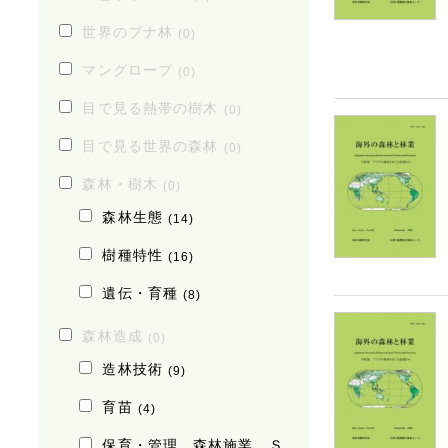
世界のブナ林
(0)
マングローブ
(0)
目で見る熱帯の樹木
(0)
目で見る世界の森林
(0)
森林・樹木
(0)
森林生態
(14)
樹種特性
(16)
遺伝・育種
(8)
森林造成
(0)
造林技術
(9)
育苗
(4)
保育・管理、森林施業、Ｓ