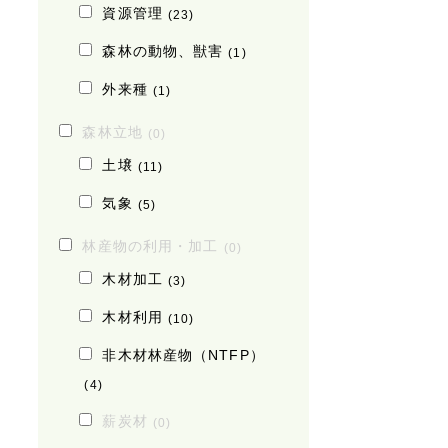
資源管理
(23)
森林の動物、獣害
(1)
外来種
(1)
森林立地
(0)
土壌
(11)
気象
(5)
林産物の利用・加工
(0)
木材加工
(3)
木材利用
(10)
非木材林産物（NTFP）
(4)
薪炭材
(0)