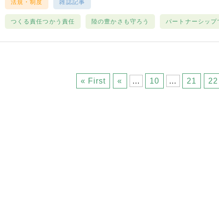
法規・制度
雑誌記事
つくる責任つかう責任
陸の豊かさも守ろう
パートナーシップ
« First
«
...
10
...
21
22