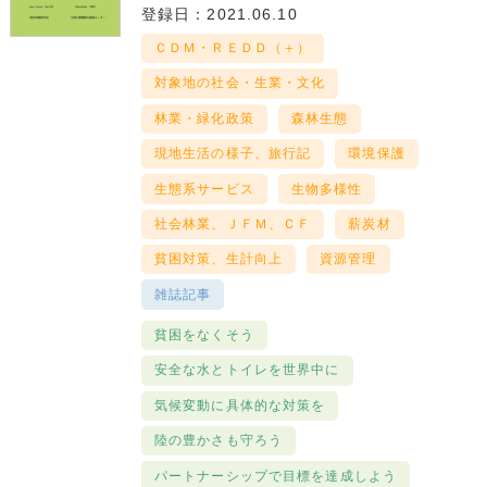
登録日：2021.06.10
ＣＤＭ・ＲＥＤＤ（＋）
対象地の社会・生業・文化
林業・緑化政策
森林生態
現地生活の様子、旅行記
環境保護
生態系サービス
生物多様性
社会林業、ＪＦＭ、ＣＦ
薪炭材
貧困対策、生計向上
資源管理
雑誌記事
貧困をなくそう
安全な水とトイレを世界中に
気候変動に具体的な対策を
陸の豊かさも守ろう
パートナーシップで目標を達成しよう