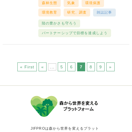
森林生態
気象
環境保護
環境教育
研究、調査
雑誌記事
陸の豊かさも守ろう
パートナーシップで目標を達成しよう
« First
«
...
5
6
7
8
9
»
JIFPROは森から世界を変えるプラット