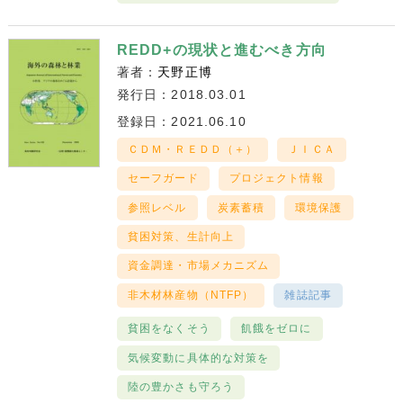
REDD+の現状と進むべき方向
著者：
天野正博
発行日：2018.03.01
登録日：2021.06.10
ＣＤＭ・ＲＥＤＤ（＋）
ＪＩＣＡ
セーフガード
プロジェクト情報
参照レベル
炭素蓄積
環境保護
貧困対策、生計向上
資金調達・市場メカニズム
非木材林産物（NTFP）
雑誌記事
貧困をなくそう
飢餓をゼロに
気候変動に具体的な対策を
陸の豊かさも守ろう