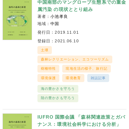
中国南部のマングローブ生態系での重金
属汚染 の現状ととり組み
著者：
小池孝良
地域：
中国
発行日：2019.11.01
登録日：2021.06.10
土壌
森林レクリエーション、エコツーリズム
樹種特性
現地生活の様子、旅行記
環境保護
環境教育
雑誌記事
海の豊かさを守ろう
陸の豊かさも守ろう
IUFRO 国際会議 「森林関連政策とガバ
ナンス：環境社会科学における分析」