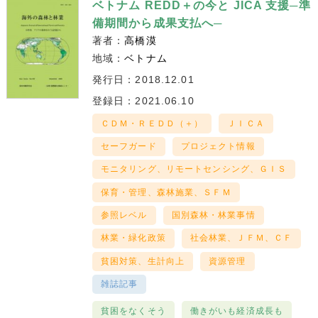
ベトナム REDD＋の今と JICA 支援─準
備期間から成果支払へ─
著者：
高橋漠
地域：
ベトナム
発行日：2018.12.01
登録日：2021.06.10
ＣＤＭ・ＲＥＤＤ（＋）
ＪＩＣＡ
セーフガード
プロジェクト情報
モニタリング、リモートセンシング、ＧＩＳ
保育・管理、森林施業、ＳＦＭ
参照レベル
国別森林・林業事情
林業・緑化政策
社会林業、ＪＦＭ、ＣＦ
貧困対策、生計向上
資源管理
雑誌記事
貧困をなくそう
働きがいも経済成長も