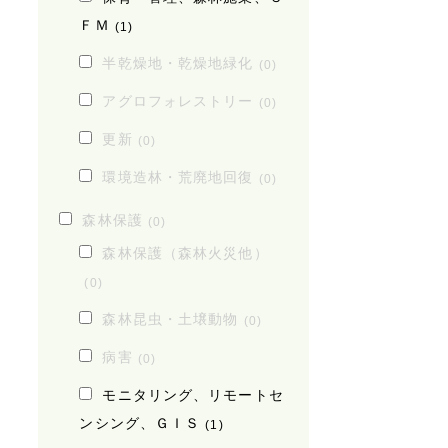
ＦＭ
(1)
半乾燥地・乾燥地緑化
(0)
アグロフォレストリー
(0)
更新
(0)
環境造林・荒廃地回復
(0)
森林保護
(0)
森林保護（森林火災他）
(0)
森林昆虫・土壌動物
(0)
病害
(0)
モニタリング、リモートセ
ンシング、ＧＩＳ
(1)