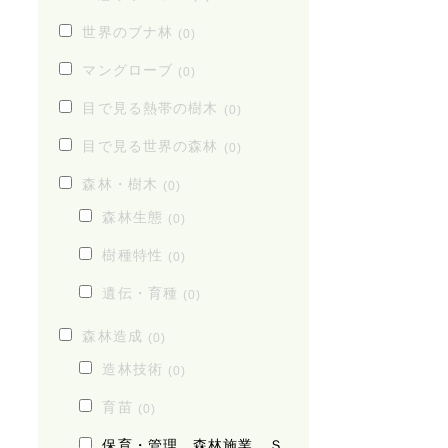
世界のブナ林
(0)
マングローブ
(0)
目で見る熱帯の樹木
(0)
目で見る世界の森林
(0)
森林・樹木
(0)
森林生態
(0)
樹種特性
(0)
遺伝・育種
(0)
森林造成
(0)
造林技術
(0)
育苗
(0)
保育・管理、森林施業、Ｓ