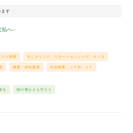
います
支払へ─
ェクト情報
モニタリング、リモートセンシング、ＧＩＳ
情
林業・緑化政策
社会林業、ＪＦＭ、ＣＦ
策を
陸の豊かさも守ろう