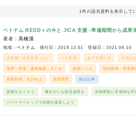
1件の該当資料を表示して
ベトナム REDD＋の今と JICA 支援─準備期間から成果
著者：
高橋漠
地域：
ベトナム
発行日：2018.12.01
登録日：2021.06.10
ＣＤＭ・ＲＥＤＤ（＋）
ＪＩＣＡ
セーフガード
プロジ
保育・管理、森林施業、ＳＦＭ
参照レベル
国別森林・林業事
貧困対策、生計向上
資源管理
雑誌記事
貧困をなくそう
働きがいも経済成長も
気候変動に具体的な対
パートナーシップで目標を達成しよう