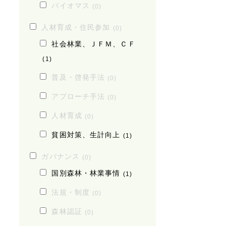
バイオマス
(0)
人材育成・住民参加
(0)
社会林業、ＪＦＭ、ＣＦ
(1)
普及・啓発手法
(0)
アプローチ手法
(0)
人材育成
(0)
貧困対策、生計向上
(1)
ガバナンス
(0)
国別森林・林業事情
(1)
法規・制度
(0)
森林認証
(0)