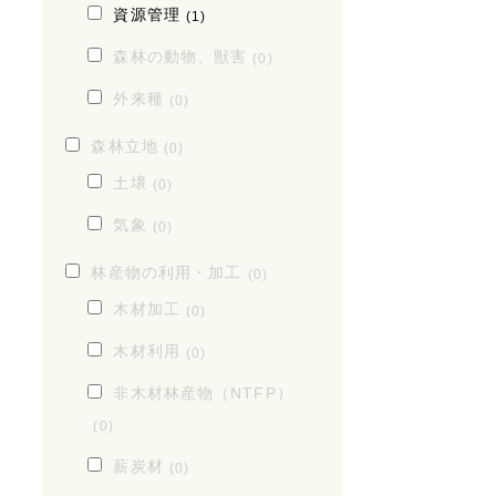
資源管理
(1)
森林の動物、獣害
(0)
外来種
(0)
森林立地
(0)
土壌
(0)
気象
(0)
林産物の利用・加工
(0)
木材加工
(0)
木材利用
(0)
非木材林産物（NTFP）
(0)
薪炭材
(0)