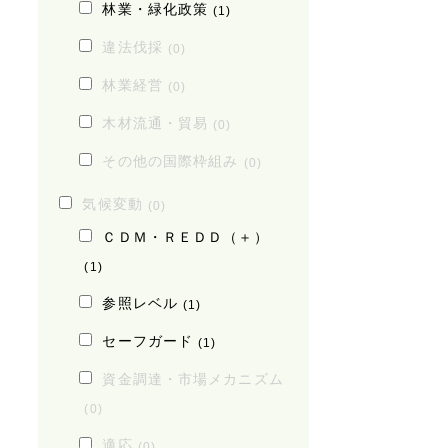
林業・緑化政策
(1)
違法伐採
(0)
林業経営
(0)
木材流通・貿易
(0)
その他の国際枠組み
(0)
気候変動
(0)
ＣＤＭ・ＲＥＤＤ（＋）
(1)
参照レベル
(1)
セーフガード
(1)
資金調達・市場メカニズム
(0)
適応
(0)