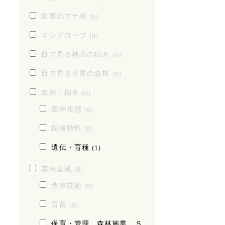
世界のブナ林
(0)
マングローブ
(0)
目で見る熱帯の樹木
(0)
目で見る世界の森林
(0)
森林・樹木
(0)
森林生態
(0)
樹種特性
(0)
遺伝・育種
(1)
森林造成
(0)
造林技術
(0)
育苗
(0)
保育・管理、森林施業、Ｓ