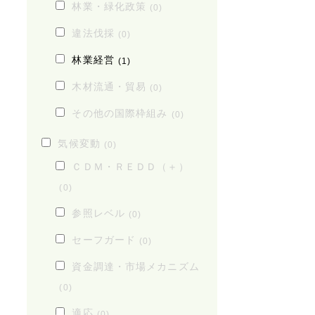
林業・緑化政策
(0)
違法伐採
(0)
林業経営
(1)
木材流通・貿易
(0)
その他の国際枠組み
(0)
気候変動
(0)
ＣＤＭ・ＲＥＤＤ（＋）
(0)
参照レベル
(0)
セーフガード
(0)
資金調達・市場メカニズム
(0)
適応
(0)