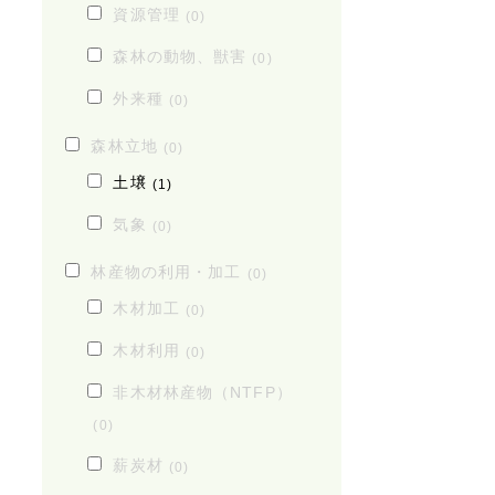
資源管理
(0)
森林の動物、獣害
(0)
外来種
(0)
森林立地
(0)
土壌
(1)
気象
(0)
林産物の利用・加工
(0)
木材加工
(0)
木材利用
(0)
非木材林産物（NTFP）
(0)
薪炭材
(0)