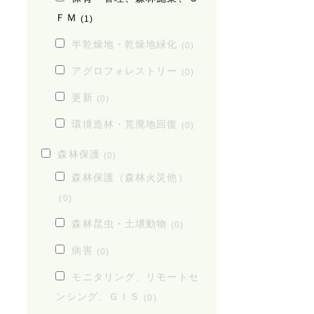
ＦＭ
(1)
半乾燥地・乾燥地緑化
(0)
アグロフォレストリー
(0)
更新
(0)
環境造林・荒廃地回復
(0)
森林保護
(0)
森林保護（森林火災他）
(0)
森林昆虫・土壌動物
(0)
病害
(0)
モニタリング、リモートセ
ンシング、ＧＩＳ
(0)