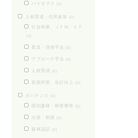
バイオマス
(0)
人材育成・住民参加
(0)
社会林業、ＪＦＭ、ＣＦ
(0)
普及・啓発手法
(0)
アプローチ手法
(0)
人材育成
(0)
貧困対策、生計向上
(0)
ガバナンス
(0)
国別森林・林業事情
(0)
法規・制度
(0)
森林認証
(0)