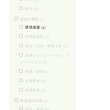
緩和
(0)
森林の機能
(0)
環境保護
(1)
生物多様性
(0)
治山・治水、林業土木
(0)
森林レクリエーション、エ
コツーリズム
(0)
防風・防潮
(0)
炭素蓄積
(0)
環境教育
(0)
林産物の収穫
(0)
伐木・集木
(0)