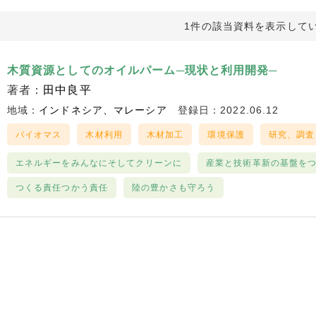
1件の該当資料を表示して
木質資源としてのオイルパーム─現状と利用開発─
著者：
田中良平
地域：
インドネシア
マレーシア
登録日：2022.06.12
バイオマス
木材利用
木材加工
環境保護
研究、調査
エネルギーをみんなにそしてクリーンに
産業と技術革新の基盤を
つくる責任つかう責任
陸の豊かさも守ろう