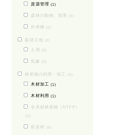
資源管理
(1)
森林の動物、獣害
(0)
外来種
(0)
森林立地
(0)
土壌
(0)
気象
(0)
林産物の利用・加工
(0)
木材加工
(1)
木材利用
(1)
非木材林産物（NTFP）
(0)
薪炭材
(0)