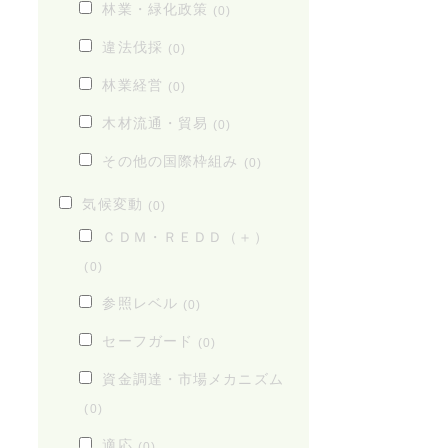
林業・緑化政策
(0)
違法伐採
(0)
林業経営
(0)
木材流通・貿易
(0)
その他の国際枠組み
(0)
気候変動
(0)
ＣＤＭ・ＲＥＤＤ（＋）
(0)
参照レベル
(0)
セーフガード
(0)
資金調達・市場メカニズム
(0)
適応
(0)