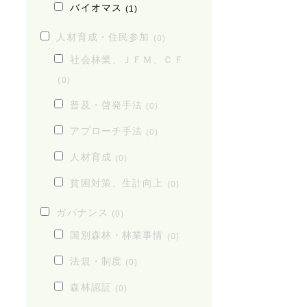
バイオマス
(1)
人材育成・住民参加
(0)
社会林業、ＪＦＭ、ＣＦ
(0)
普及・啓発手法
(0)
アプローチ手法
(0)
人材育成
(0)
貧困対策、生計向上
(0)
ガバナンス
(0)
国別森林・林業事情
(0)
法規・制度
(0)
森林認証
(0)