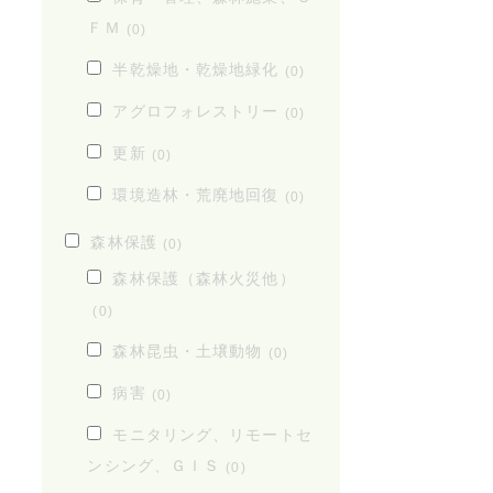
ＦＭ
(0)
半乾燥地・乾燥地緑化
(0)
アグロフォレストリー
(0)
更新
(0)
環境造林・荒廃地回復
(0)
森林保護
(0)
森林保護（森林火災他）
(0)
森林昆虫・土壌動物
(0)
病害
(0)
モニタリング、リモートセ
ンシング、ＧＩＳ
(0)