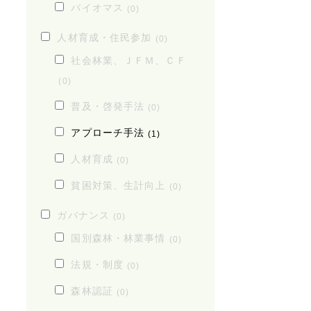
バイオマス
(0)
人材育成・住民参加
(0)
社会林業、ＪＦＭ、ＣＦ
(0)
普及・啓発手法
(0)
アプローチ手法
(1)
人材育成
(0)
貧困対策、生計向上
(0)
ガバナンス
(0)
国別森林・林業事情
(0)
法規・制度
(0)
森林認証
(0)