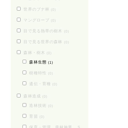
世界のブナ林
(0)
マングローブ
(0)
目で見る熱帯の樹木
(0)
目で見る世界の森林
(0)
森林・樹木
(0)
森林生態
(1)
樹種特性
(0)
遺伝・育種
(0)
森林造成
(0)
造林技術
(0)
育苗
(0)
保育・管理、森林施業、Ｓ