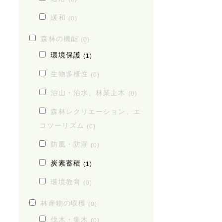
緩和
(0)
森林の機能
(0)
環境保護
(1)
生物多様性
(0)
治山・治水、林業土木
(0)
森林レクリエーション、エ
コツーリズム
(0)
防風・防潮
(0)
炭素蓄積
(1)
環境教育
(0)
林産物の収穫
(0)
伐木・集木
(0)