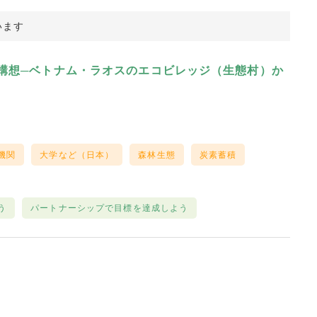
います
構想─ベトナム・ラオスのエコビレッジ（生態村）か
機関
大学など（日本）
森林生態
炭素蓄積
う
パートナーシップで目標を達成しよう