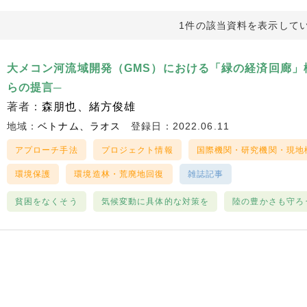
1件の該当資料を表示して
大メコン河流域開発（GMS）における「緑の経済回廊」
らの提言─
著者：
森朋也
緒方俊雄
地域：
ベトナム
ラオス
登録日：2022.06.11
アプローチ手法
プロジェクト情報
国際機関・研究機関・現地
環境保護
環境造林・荒廃地回復
雑誌記事
貧困をなくそう
気候変動に具体的な対策を
陸の豊かさも守ろ