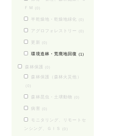
ＦＭ
(0)
半乾燥地・乾燥地緑化
(0)
アグロフォレストリー
(0)
更新
(0)
環境造林・荒廃地回復
(1)
森林保護
(0)
森林保護（森林火災他）
(0)
森林昆虫・土壌動物
(0)
病害
(0)
モニタリング、リモートセ
ンシング、ＧＩＳ
(0)