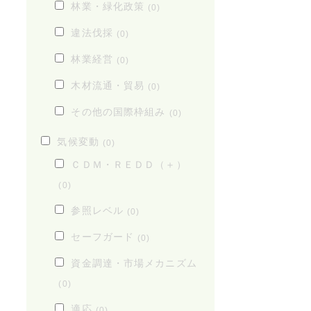
林業・緑化政策
(0)
違法伐採
(0)
林業経営
(0)
木材流通・貿易
(0)
その他の国際枠組み
(0)
気候変動
(0)
ＣＤＭ・ＲＥＤＤ（＋）
(0)
参照レベル
(0)
セーフガード
(0)
資金調達・市場メカニズム
(0)
適応
(0)