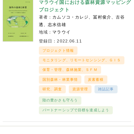
マラウイ国における森林資源マッピング
プロジェクト
著者：
カムソコ・カレジ
冨村俊介
古谷
透
志水信雄
地域：
マラウイ
登録日：2022.06.11
プロジェクト情報
モニタリング、リモートセンシング、ＧＩＳ
保育・管理、森林施業、ＳＦＭ
国別森林・林業事情
炭素蓄積
研究、調査
資源管理
雑誌記事
陸の豊かさも守ろう
パートナーシップで目標を達成しよう