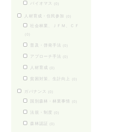
バイオマス
(0)
人材育成・住民参加
(0)
社会林業、ＪＦＭ、ＣＦ
(0)
普及・啓発手法
(0)
アプローチ手法
(0)
人材育成
(0)
貧困対策、生計向上
(0)
ガバナンス
(0)
国別森林・林業事情
(0)
法規・制度
(0)
森林認証
(0)