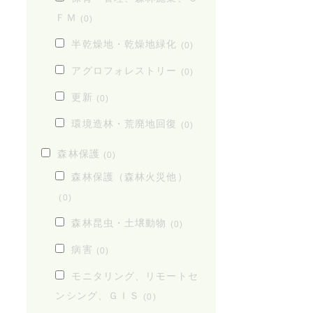
ＦＭ
(0)
半乾燥地・乾燥地緑化
(0)
アグロフォレストリー
(0)
更新
(0)
環境造林・荒廃地回復
(0)
森林保護
(0)
森林保護（森林火災他）
(0)
森林昆虫・土壌動物
(0)
病害
(0)
モニタリング、リモートセ
ンシング、ＧＩＳ
(0)