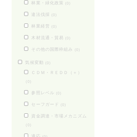
林業・緑化政策
(0)
違法伐採
(0)
林業経営
(0)
木材流通・貿易
(0)
その他の国際枠組み
(0)
気候変動
(0)
ＣＤＭ・ＲＥＤＤ（＋）
(0)
参照レベル
(0)
セーフガード
(0)
資金調達・市場メカニズム
(0)
適応
(0)