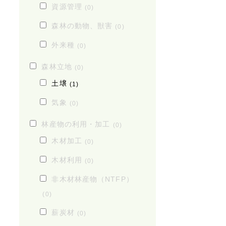
資源管理
(0)
森林の動物、獣害
(0)
外来種
(0)
森林立地
(0)
土壌
(1)
気象
(0)
林産物の利用・加工
(0)
木材加工
(0)
木材利用
(0)
非木材林産物（NTFP）
(0)
薪炭材
(0)