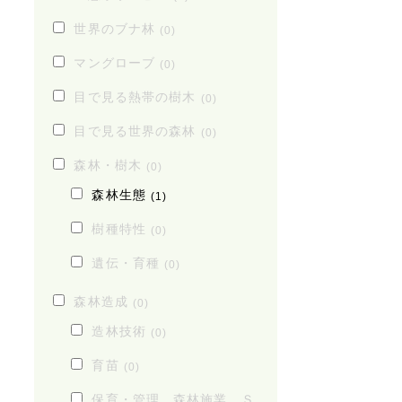
世界のブナ林
(0)
マングローブ
(0)
目で見る熱帯の樹木
(0)
目で見る世界の森林
(0)
森林・樹木
(0)
森林生態
(1)
樹種特性
(0)
遺伝・育種
(0)
森林造成
(0)
造林技術
(0)
育苗
(0)
保育・管理、森林施業、Ｓ