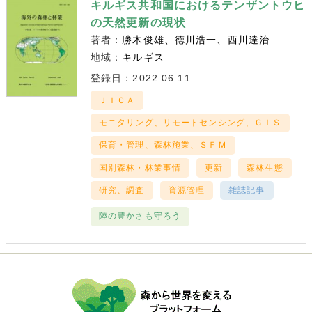
キルギス共和国におけるテンザントウヒ
の天然更新の現状
著者：
勝木俊雄
徳川浩一
西川達治
地域：
キルギス
登録日：2022.06.11
ＪＩＣＡ
モニタリング、リモートセンシング、ＧＩＳ
保育・管理、森林施業、ＳＦＭ
国別森林・林業事情
更新
森林生態
研究、調査
資源管理
雑誌記事
陸の豊かさも守ろう