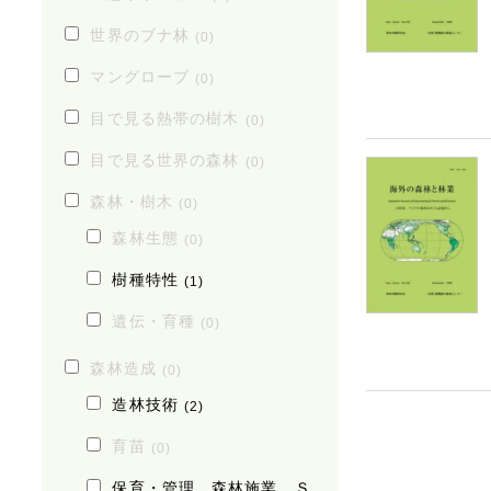
世界のブナ林
(0)
マングローブ
(0)
目で見る熱帯の樹木
(0)
目で見る世界の森林
(0)
森林・樹木
(0)
森林生態
(0)
樹種特性
(1)
遺伝・育種
(0)
森林造成
(0)
造林技術
(2)
育苗
(0)
保育・管理、森林施業、Ｓ