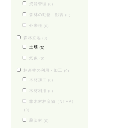
資源管理
(0)
森林の動物、獣害
(0)
外来種
(0)
森林立地
(0)
土壌
(3)
気象
(0)
林産物の利用・加工
(0)
木材加工
(0)
木材利用
(0)
非木材林産物（NTFP）
(0)
薪炭材
(0)