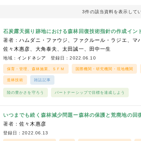
3件の該当資料を表示して
石炭露天掘り跡地における森林回復技術指針の作成イン
著者：
ハムダニ・ファウジ
ファクルール・ラジエ
マ
佐々木惠彦
大角泰夫
太田誠一
田中一生
地域：
インドネシア
登録日：2022.06.10
保育・管理、森林施業、ＳＦＭ
国際機関・研究機関・現地機関
造林技術
雑誌記事
陸の豊かさを守ろう
パートナーシップで目標を達成しよう
いつまでも続く森林減少問題ー森林の保護と荒廃地の回
著者：
佐々木惠彦
登録日：2022.06.13