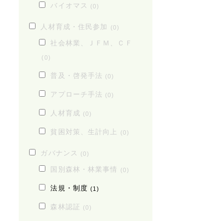
バイオマス
(0)
人材育成・住民参加
(0)
社会林業、ＪＦＭ、ＣＦ
(0)
普及・啓発手法
(0)
アプローチ手法
(0)
人材育成
(0)
貧困対策、生計向上
(0)
ガバナンス
(0)
国別森林・林業事情
(0)
法規・制度
(1)
森林認証
(0)