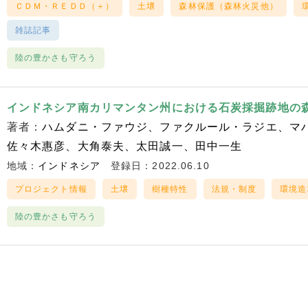
ＣＤＭ・ＲＥＤＤ（＋）
土壌
森林保護（森林火災他）
雑誌記事
陸の豊かさも守ろう
インドネシア南カリマンタン州における石炭採掘跡地の
著者：
ハムダニ・ファウジ
ファクルール・ラジエ
マ
佐々木惠彦
大角泰夫
太田誠一
田中一生
地域：
インドネシア
登録日：2022.06.10
プロジェクト情報
土壌
樹種特性
法規・制度
環境造
陸の豊かさも守ろう