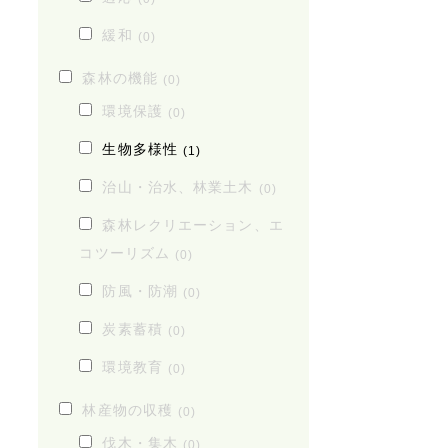
緩和
(0)
森林の機能
(0)
環境保護
(0)
生物多様性
(1)
治山・治水、林業土木
(0)
森林レクリエーション、エ
コツーリズム
(0)
防風・防潮
(0)
炭素蓄積
(0)
環境教育
(0)
林産物の収穫
(0)
伐木・集木
(0)