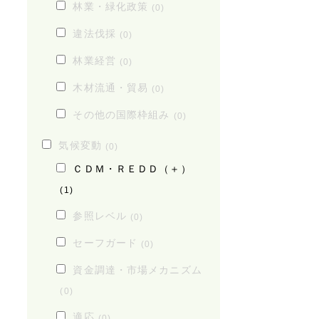
林業・緑化政策
(0)
違法伐採
(0)
林業経営
(0)
木材流通・貿易
(0)
その他の国際枠組み
(0)
気候変動
(0)
ＣＤＭ・ＲＥＤＤ（＋）
(1)
参照レベル
(0)
セーフガード
(0)
資金調達・市場メカニズム
(0)
適応
(0)