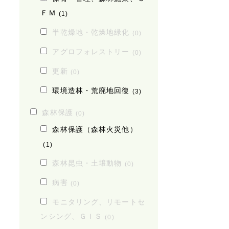
ＦＭ
(1)
半乾燥地・乾燥地緑化
(0)
アグロフォレストリー
(0)
更新
(0)
環境造林・荒廃地回復
(3)
森林保護
(0)
森林保護（森林火災他）
(1)
森林昆虫・土壌動物
(0)
病害
(0)
モニタリング、リモートセ
ンシング、ＧＩＳ
(0)