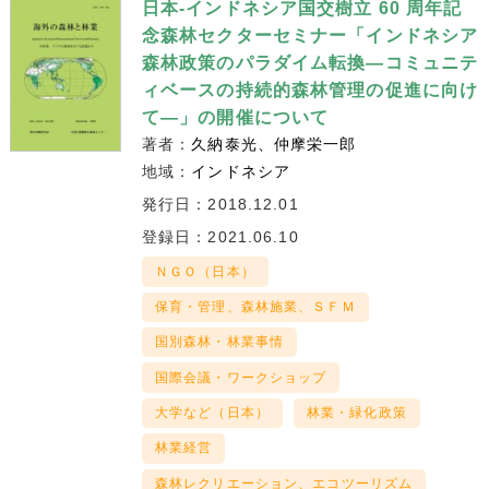
日本-インドネシア国交樹立 60 周年記
念森林セクターセミナー「インドネシア
森林政策のパラダイム転換―コミュニテ
ィベースの持続的森林管理の促進に向け
て―」の開催について
著者：
久納泰光
仲摩栄一郎
地域：
インドネシア
発行日：2018.12.01
登録日：2021.06.10
ＮＧＯ（日本）
保育・管理、森林施業、ＳＦＭ
国別森林・林業事情
国際会議・ワークショップ
大学など（日本）
林業・緑化政策
林業経営
森林レクリエーション、エコツーリズム