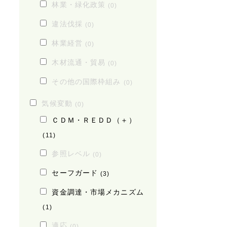
林業・緑化政策
(0)
違法伐採
(0)
林業経営
(0)
木材流通・貿易
(0)
その他の国際枠組み
(0)
気候変動
(0)
ＣＤＭ・ＲＥＤＤ（＋）
(11)
参照レベル
(0)
セーフガード
(3)
資金調達・市場メカニズム
(1)
適応
(0)