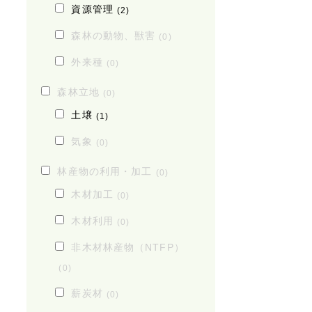
資源管理
(2)
森林の動物、獣害
(0)
外来種
(0)
森林立地
(0)
土壌
(1)
気象
(0)
林産物の利用・加工
(0)
木材加工
(0)
木材利用
(0)
非木材林産物（NTFP）
(0)
薪炭材
(0)