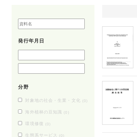
発行年月日
分野
対象地の社会・生業・文化
(0)
海外植林の豆知識
(0)
環境修復
(0)
生態系サービス
(0)