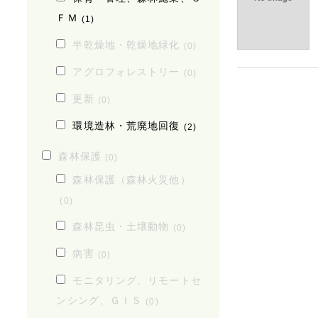
ＦＭ
(1)
半乾燥地・乾燥地緑化
(0)
アグロフォレストリー
(0)
更新
(0)
環境造林・荒廃地回復
(2)
森林保護
(0)
森林保護（森林火災他）
(0)
森林昆虫・土壌動物
(0)
病害
(0)
モニタリング、リモートセ
ンシング、ＧＩＳ
(0)