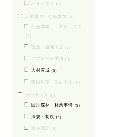
バイオマス
(0)
人材育成・住民参加
(0)
社会林業、ＪＦＭ、ＣＦ
(0)
普及・啓発手法
(0)
アプローチ手法
(0)
人材育成
(5)
貧困対策、生計向上
(0)
ガバナンス
(0)
国別森林・林業事情
(3)
法規・制度
(5)
森林認証
(0)