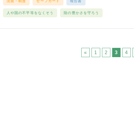
法規・制度
セーフガード
報告書
人や国の不平等をなくそう
陸の豊かさを守ろう
«
1
2
3
4