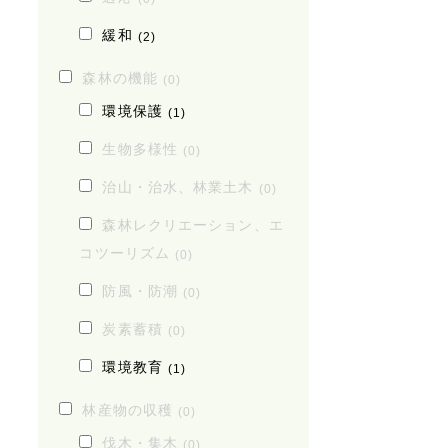
緩和
(2)
森林の機能
(0)
環境保護
(1)
生物多様性
(0)
治山・治水、林業土木
(0)
森林レクリエーション、エ
コツーリズム
(0)
防風・防潮
(0)
炭素蓄積
(0)
環境教育
(1)
林産物の収穫
(0)
伐木・集木
(0)