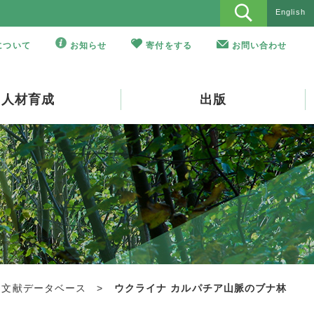
English
Oについて
お知らせ
寄付をする
お問い合わせ
人材育成
出版
・文献データベース
>
ウクライナ カルパチア山脈のブナ林