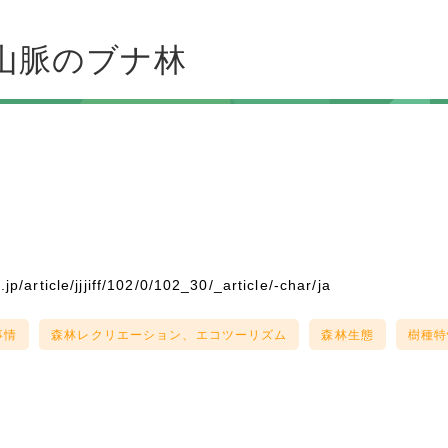
山脈のブナ林
.jp/article/jjjiff/102/0/102_30/_article/-char/ja
事情
森林レクリエーション、エコツーリズム
森林生態
樹種特