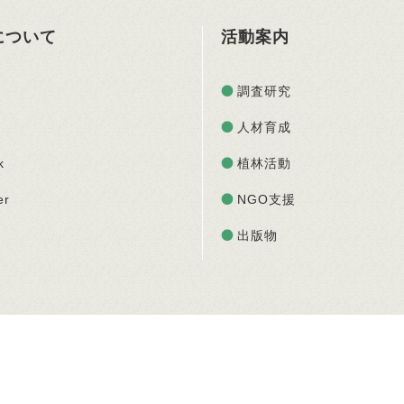
Oについて
活動案内
調査研究
人材育成
k
植林活動
er
NGO支援
出版物