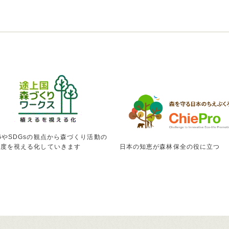
GやSDGsの観点から森づくり活動の
献度を視える化していきます
日本の知恵が森林保全の役に立つ