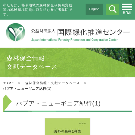
私たちは、熱帯地域の森林保全や気候変動
English
等の地球環境問題に取り組む技術者集団で
す。
森林保全情報・
文献データベース
HOME
>
森林保全情報・文献データベース
>
パプア・ニューギニア紀行(1)
パプア・ニューギニア紀行(1)