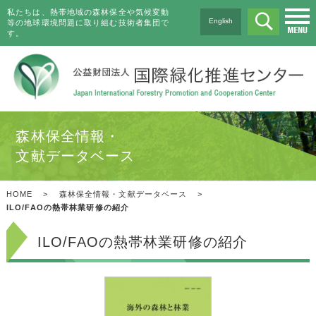
私たちは、熱帯地域の森林保全や気候変動
English
等の地球環境問題に取り組む技術者集団で
す。
森林保全情報・
文献データベース
HOME
>
森林保全情報・文献データベース
>
ILO/FAOの熱帯林業研修の紹介
ILO/FAOの熱帯林業研修の紹介