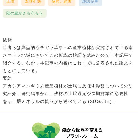
土壌
森林生態
研究、調査
雑誌記事
陸の豊かさも守ろう
抜粋
筆者らは典型的なチガヤ草原への産業植林が実施されている南
スマトラ地域においてこの仮説の検証を試みたので，本記事で
紹介する。なお，本記事の内容はこれまでに公表された論文を
もとにしている。
要約
アカシアマンギウム産業植林が土壌に及ぼす影響についての研
究紹介．研究結果から，残材の土壌還元や長期施業の必要性
を，土壌ミネラルの観点から述べている (SDGs 15)．