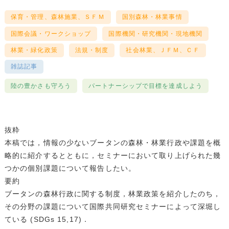
保育・管理、森林施業、ＳＦＭ
国別森林・林業事情
国際会議・ワークショップ
国際機関・研究機関・現地機関
林業・緑化政策
法規・制度
社会林業、ＪＦＭ、ＣＦ
雑誌記事
陸の豊かさも守ろう
パートナーシップで目標を達成しよう
抜粋
本稿では，情報の少ないブータンの森林・林業行政や課題を概
略的に紹介するとともに，セミナーにおいて取り上げられた幾
つかの個別課題について報告したい。
要約
ブータンの森林行政に関する制度，林業政策を紹介したのち，
その分野の課題について国際共同研究セミナーによって深堀し
ている (SDGs 15,17)．