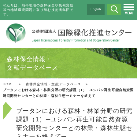
私たちは、熱帯地域の森林保全や気候変動
English
等の地球環境問題に取り組む技術者集団で
す。
森林保全情報・
文献データベース
HOME
>
森林保全情報・文献データベース
>
ブータンにおける森林・林業分野の研究課題（1）─ユシパン再生可能自然資源
研究開発センターとの林業・森林生態セミナーを終えて─
ブータンにおける森林・林業分野の研究
課題（1）─ユシパン再生可能自然資源
研究開発センターとの林業・森林生態セ
ミナーを終えて─