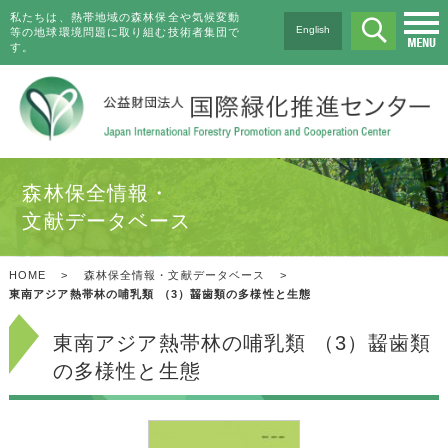
私たちは、熱帯地域の森林保全や気候変動
English
等の地球環境問題に取り組む技術者集団で
す。
森林保全情報・
文献データベース
HOME
>
森林保全情報・文献データベース
>
東南アジア熱帯林の哺乳類 （3）齧歯類の多様性と生態
東南アジア熱帯林の哺乳類 （3）齧歯類
の多様性と生態