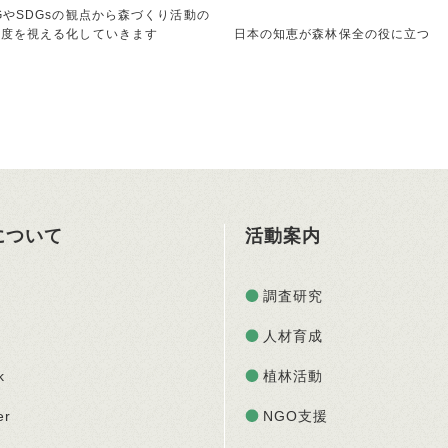
GやSDGsの観点から森づくり活動の
献度を視える化していきます
日本の知恵が森林保全の役に立つ
Oについて
活動案内
調査研究
人材育成
k
植林活動
er
NGO支援