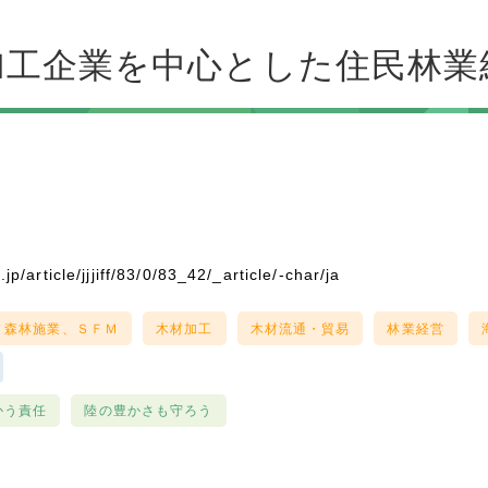
加工企業を中心とした住民林業
jp/article/jjjiff/83/0/83_42/_article/-char/ja
、森林施業、ＳＦＭ
木材加工
木材流通・貿易
林業経営
かう責任
陸の豊かさも守ろう