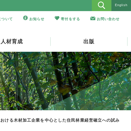
English
Oについて
お知らせ
寄付をする
お問い合わせ
人材育成
出版
における木材加工企業を中心とした住民林業経営確立への試み