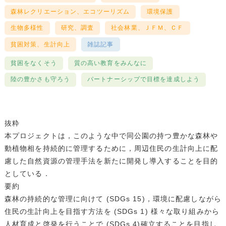
森林レクリエーション、エコツーリズム
環境保護
生物多様性
研究、調査
社会林業、ＪＦＭ、ＣＦ
貧困対策、生計向上
雑誌記事
貧困をなくそう
質の高い教育をみんなに
陸の豊かさも守ろう
パートナーシップで目標を達成しよう
抜粋
本プロジェクトは，このような中で同公園の持つ豊かな森林や
動植物相を持続的に管理するために，周辺住民の生計向上に配
慮した自然資源の管理手法を新たに開発し導入することを目的
としている．
要約
森林の持続的な管理に向けて (SDGs 15)，環境に配慮しながら
住民の生計向上を目指す方法を (SDGs 1) 様々な取り組みから
人材育成と啓発を行うことで (SDGs 4)確立することを目指し