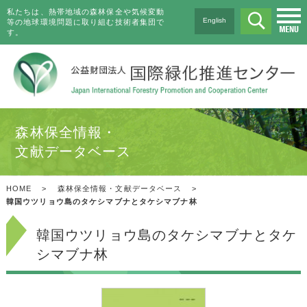
私たちは、熱帯地域の森林保全や気候変動
English
等の地球環境問題に取り組む技術者集団で
す。
森林保全情報・
文献データベース
HOME
>
森林保全情報・文献データベース
>
韓国ウツリョウ島のタケシマブナとタケシマブナ林
韓国ウツリョウ島のタケシマブナとタケ
シマブナ林