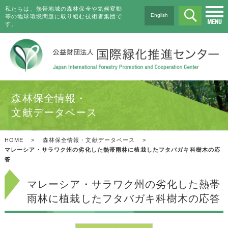
私たちは、熱帯地域の森林保全や気候変動
English
等の地球環境問題に取り組む技術者集団で
す。
森林保全情報・
文献データベース
HOME
>
森林保全情報・文献データベース
>
マレーシア・サラワク州の劣化した熱帯雨林に植栽したフタバガキ科樹木の応
答
マレーシア・サラワク州の劣化した熱帯
雨林に植栽したフタバガキ科樹木の応答