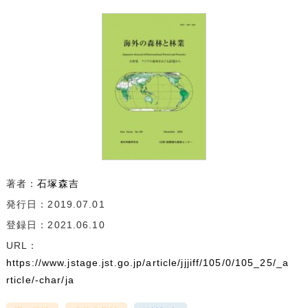
著者：
石塚森吉
発行日：2019.07.01
登録日：2021.06.10
URL：
https://www.jstage.jst.go.jp/article/jjjiff/105/0/105_25/_a
rticle/-char/ja