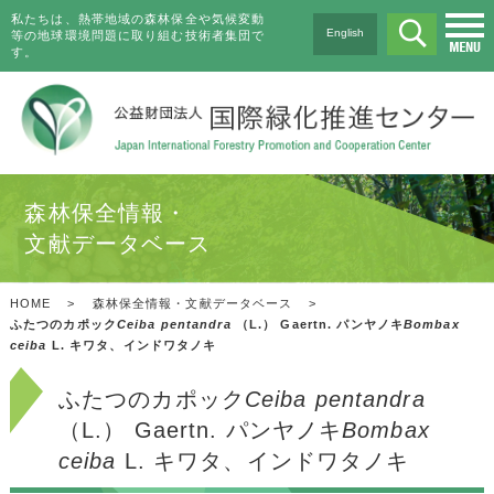
私たちは、熱帯地域の森林保全や気候変動
English
等の地球環境問題に取り組む技術者集団で
す。
森林保全情報・
文献データベース
HOME
>
森林保全情報・文献データベース
>
ふたつのカポック
Ceiba pentandra
（L.） Gaertn. パンヤノキ
Bombax
ceiba
L. キワタ、インドワタノキ
ふたつのカポック
Ceiba pentandra
（L.） Gaertn. パンヤノキ
Bombax
ceiba
L. キワタ、インドワタノキ