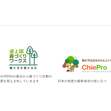
GやSDGsの観点から森づくり活動の
献度を視える化していきます
日本の知恵が森林保全の役に立つ