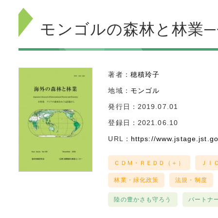
モンゴルの森林と林業─
著者：
穂積玲子
地域：
モンゴル
発行日：2019.07.01
登録日：2021.06.10
URL：
https://www.jstage.jst.go.
ＣＤＭ・ＲＥＤＤ（＋）
ＪＩ
林業・緑化政策
法規・制度
陸の豊かさも守ろう
パートナ