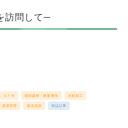
を訪問して─
、ＳＦＭ
国別森林・林業事情
木材加工
資源管理
違法伐採
雑誌記事