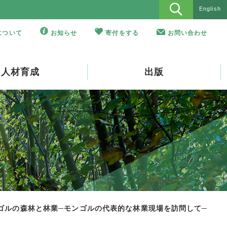
English
Oについて
お知らせ
寄付をする
お問い合わせ
人材育成
出版
ゴルの森林と林業─モンゴルの代表的な林業現場を訪問して─