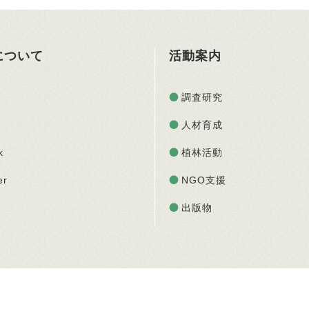
Oについて
活動案内
調査研究
人材育成
k
植林活動
er
NGO支援
出版物