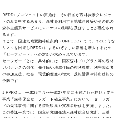
REDD+プロジェクトの実施は、その目的が森林炭素クレジッ
トのみ集中するあまり、森林を利用する地域住民等やその他の
森林生態系サービスにマイナスの影響を及ぼすことが懸念され
るます。
そこで、国連気候変動枠組条約（UNFCCC）では、そのような
リスクを回避しREDD+によるのぞましい影響を増大するため
「セーフガード」への対処が求められています。
セーフガードとは、具体的には、国家森林プログラム等の森林
ガバナンスの強化、先住民や地域住民の権利尊重、利害関係者
の参加支援、社会・環境的便益の増大、反転活動や排出移転の
予防です。
JIFPROは、平成25年度〜平成27年度に実施された林野庁委託
事業「森林保全セーフガード確立事業」において、セーフガー
ドの先進事例に関する情報収集や実務者研修を実施しました。
この委託事業では、国立研究開発法人森林総合研究所、三菱