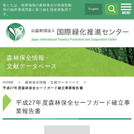
私たちは、熱帯地域の森林保全や気候変動
English
等の地球環境問題に取り組む技術者集団で
す。
森林保全情報・
文献データベース
HOME
>
森林保全情報・文献データベース
>
平成27年度森林保全セーフガード確立事業報告書
平成27年度森林保全セーフガード確立事
業報告書