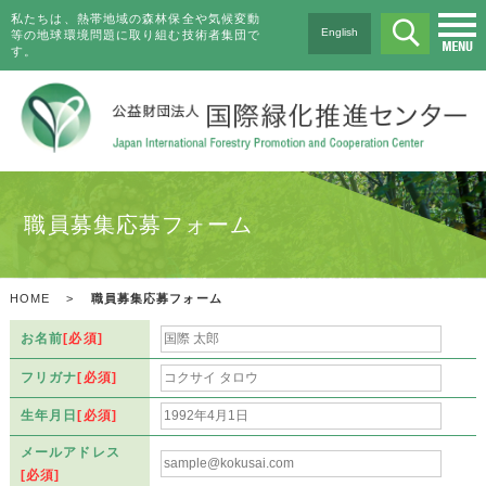
私たちは、熱帯地域の森林保全や気候変動
English
等の地球環境問題に取り組む技術者集団で
す。
職員募集応募フォーム
HOME
>
職員募集応募フォーム
お名前
[必須]
フリガナ
[必須]
生年月日
[必須]
メールアドレス
[必須]