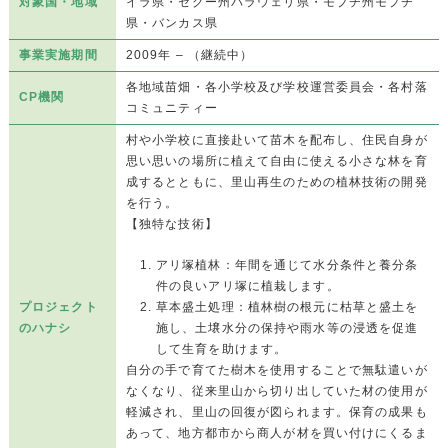
対象国・地域
イラ県・セグー州バラウェリ県・モプチ州モプチ
県・バンカス県
事業実施期間
2009年 – （継続中）
各地域苗畑・各小学校及び学校運営委員会・各村落
CP機関
コミュニティー
村や小学校に直接赴いて苗木を配布し、住民自身が
思い思いの場所に植えて自由に使える小さな林を育
成するとともに、里山再生のための植林技術の開発
を行う。
【独特な技術】
アリ塚植林：年間を通じて水分条件と養分条
件の良いアリ塚に植栽します。
プロジェクト
草本盛土処理：植林樹の根元に枯草と盛土を
のハナシ
施し、土壌水分の保持や雨水等の浸透を促進
して生育を助けます。
自分の手で育てた樹木を使用することで無駄遣いが
なくなり、従来里山から切り出していた材の使用が
軽減され、里山の回復が図られます。保育の成果も
あって、地方都市から商人が材を買い付けにくるま