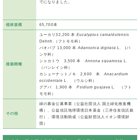
でになりました。
植林規模
65,700本
ユーカリ32,200 本
Eucalyptus camaldulensis
Dehnh.（フトモモ科）
バオバブ 13,000 本
Adansonia digitata
L. (パ
ンヤ科）
シャカトウ 3,500 本
Annona squamosa
L.
植栽樹種
（バンレイシ科）
カシューナットノキ 2,600 本
Anacardium
occidentale
L. （ウルシ科）
グアバ 1,900 本
Psidium guajava
L. （フト
モモ科）
緑の募金公募事業（公益社団法人 国土緑化推進機
構）、公益信託地球環境日本基金（三井住友信託銀
その他
行）、環境活動助成（公益財団法人イオン環境財
団）