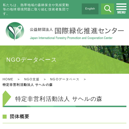
私たちは、熱帯地域の森林保全や気候変動
English
等の地球環境問題に取り組む技術者集団で
す。
NGOデータベース
HOME
>
NGO支援
>
NGOデータベース
>
特定非営利活動法人 サヘルの森
特定非営利活動法人 サヘルの森
団体概要