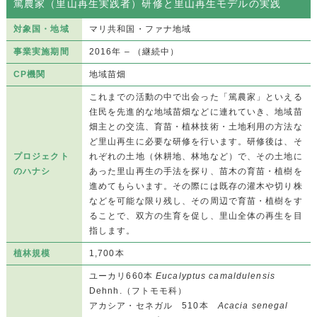
篤農家（里山再生実践者）研修と里山再生モデルの実践
対象国・地域
マリ共和国・ファナ地域
事業実施期間
2016年 – （継続中）
CP機関
地域苗畑
これまでの活動の中で出会った「篤農家」といえる
住民を先進的な地域苗畑などに連れていき、地域苗
畑主との交流、育苗・植林技術・土地利用の方法な
ど里山再生に必要な研修を行います。研修後は、そ
プロジェクト
れぞれの土地（休耕地、林地など）で、その土地に
のハナシ
あった里山再生の手法を探り、苗木の育苗・植樹を
進めてもらいます。その際には既存の灌木や切り株
などを可能な限り残し、その周辺で育苗・植樹をす
ることで、双方の生育を促し、里山全体の再生を目
指します。
植林規模
1,700本
ユーカリ660本
Eucalyptus camaldulensis
Dehnh.（フトモモ科）
アカシア・セネガル 510本
Acacia senegal