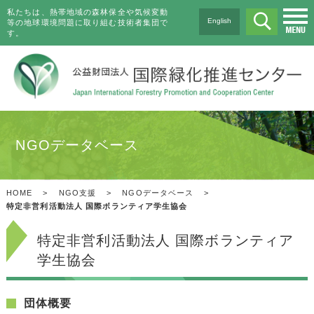
私たちは、熱帯地域の森林保全や気候変動
English
等の地球環境問題に取り組む技術者集団で
す。
NGOデータベース
HOME
>
NGO支援
>
NGOデータベース
>
特定非営利活動法人 国際ボランティア学生協会
特定非営利活動法人 国際ボランティア
学生協会
団体概要