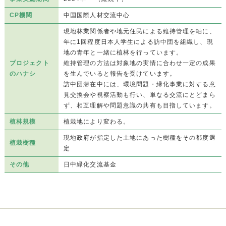
CP機関
中国国際人材交流中心
現地林業関係者や地元住民による維持管理を軸に、
年に1回程度日本人学生による訪中団を組織し、現
地の青年と一緒に植林を行っています。
プロジェクト
維持管理の方法は対象地の実情に合わせ一定の成果
のハナシ
を生んでいると報告を受けています。
訪中団滞在中には、環境問題・緑化事業に対する意
見交換会や視察活動も行い、単なる交流にとどまら
ず、相互理解や問題意識の共有も目指しています。
植林規模
植栽地により変わる。
現地政府が指定した土地にあった樹種をその都度選
植栽樹種
定
その他
日中緑化交流基金