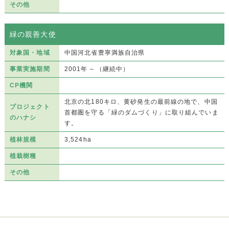
その他
緑の親善大使
対象国・地域
中国河北省豊寧満族自治県
事業実施期間
2001年 – （継続中）
CP機関
北京の北180キロ、黄砂発生の最前線の地で、中国
プロジェクト
首都圏を守る「緑のダムづくり」に取り組んでいま
のハナシ
す。
植林規模
3,524ha
植栽樹種
その他