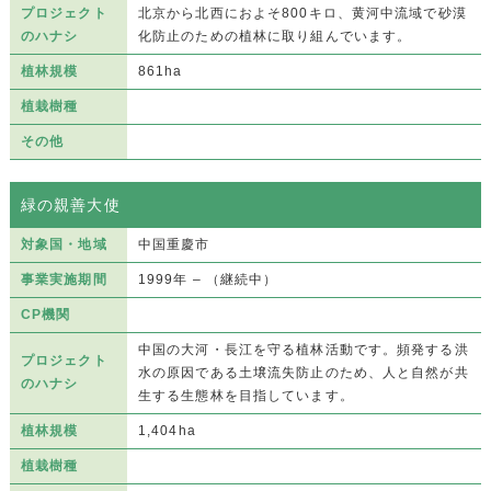
プロジェクト
北京から北西におよそ800キロ、黄河中流域で砂漠
のハナシ
化防止のための植林に取り組んでいます。
植林規模
861ha
植栽樹種
その他
緑の親善大使
対象国・地域
中国重慶市
事業実施期間
1999年 – （継続中）
CP機関
中国の大河・長江を守る植林活動です。頻発する洪
プロジェクト
水の原因である土壌流失防止のため、人と自然が共
のハナシ
生する生態林を目指しています。
植林規模
1,404ha
植栽樹種