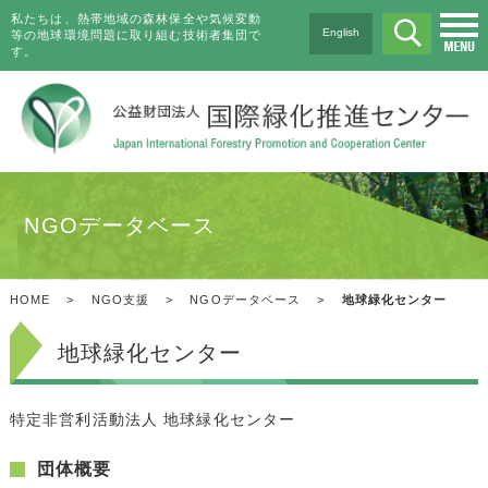
私たちは、熱帯地域の森林保全や気候変動
English
等の地球環境問題に取り組む技術者集団で
す。
NGOデータベース
HOME
>
NGO支援
>
NGOデータベース
>
地球緑化センター
地球緑化センター
特定非営利活動法人 地球緑化センター
団体概要