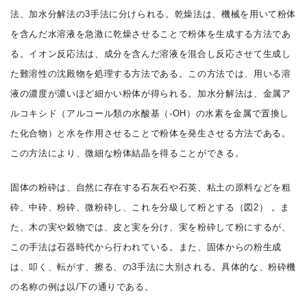
法、加水分解法の3手法に分けられる。乾燥法は、機械を用いて粉体
を含んだ水溶液を急激に乾燥させることで粉体を生成する方法であ
る。イオン反応法は、成分を含んだ溶液を混合し反応させて生成し
た難溶性の沈殿物を処理する方法である。この方法では、用いる溶
液の濃度が濃いほど細かい粉体が得られる。加水分解法は、金属ア
ルコキシド（アルコール類の水酸基（-OH）の水素を金属で置換し
た化合物）と水を作用させることで粉体を発生させる方法である。
この方法により、微細な粉体結晶を得ることができる。
固体の粉砕は、自然に存在する石灰石や石英、粘土の原料などを粗
砕、中砕、粉砕、微粉砕し、これを分級して粉とする（図2） 。ま
た、木の実や穀物では、皮と実を分け、実を粉砕して粉にするが、
この手法は石器時代から行われている。また、固体からの粉生成
は、叩く、転がす、擦る、の3手法に大別される。具体的な、粉砕機
の名称の例は以/下の通りである。