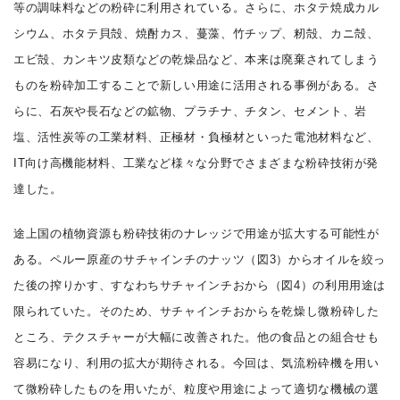
等の調味料などの粉砕に利用されている。さらに、ホタテ焼成カル
シウム、ホタテ貝殻、焼酎カス、蔓藻、竹チップ、籾殻、カニ殻、
エビ殻、カンキツ皮類などの乾燥品など、本来は廃棄されてしまう
ものを粉砕加工することで新しい用途に活用される事例がある。さ
らに、石灰や長石などの鉱物、プラチナ、チタン、セメント、岩
塩、活性炭等の工業材料、正極材・負極材といった電池材料など、
IT向け高機能材料、工業など様々な分野でさまざまな粉砕技術が発
達した。
途上国の植物資源も粉砕技術のナレッジで用途が拡大する可能性が
ある。ペルー原産のサチャインチのナッツ（図3）からオイルを絞っ
た後の搾りかす、すなわちサチャインチおから（図4）の利用用途は
限られていた。そのため、サチャインチおからを乾燥し微粉砕した
ところ、テクスチャーが大幅に改善された。他の食品との組合せも
容易になり、利用の拡大が期待される。今回は、気流粉砕機を用い
て微粉砕したものを用いたが、粒度や用途によって適切な機械の選