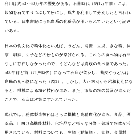
利用は約50～60万年の歴史がある。石器時代（約1万年前）には、
穀物を石ですりつぶして粉にし、風力を利用して分別したと言われ
ている。日本書紀にも鉛白系の化粧品が用いられていたという記述
がある。
日本の食文化で粉体化といえば、うどん、蕎麦、豆腐、きな粉、抹
茶、胡麻、団子などの粉ものが挙げられる。これらの食べ物は石臼
なしに存在しなかったので、うどんなどは貴族の食べ物であった。
500年ほど前（江戸時代）になって石臼が普及し、蕎麦やうどんは
庶民の食べ物になった（図1）。しかし、大正末期から昭和初期にな
ると、機械による粉砕技術が進み、また、市販の粉の普及が進んだ
ことで、石臼は次第にすたれていった。
現代では、粉体製造技術はさらに機械と高精度化が進み、食品、医
薬品、IT向け高機能材料、化粧品など様々な分野・領域で粉体が活
用されている。材料についても、生物（動植物）、鉱物、金属材