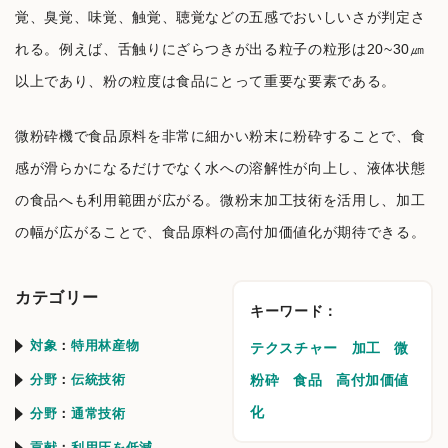
覚、臭覚、味覚、触覚、聴覚などの五感でおいしいさが判定さ
れる。例えば、舌触りにざらつきが出る粒子の粒形は20~30㎛
以上であり、粉の粒度は食品にとって重要な要素である。
微粉砕機で食品原料を非常に細かい粉末に粉砕することで、食
感が滑らかになるだけでなく水への溶解性が向上し、液体状態
の食品へも利用範囲が広がる。微粉末加工技術を活用し、加工
の幅が広がることで、食品原料の高付加価値化が期待できる。
カテゴリー
キーワード：
対象
特用林産物
テクスチャー
加工
微
分野
伝統技術
粉砕
食品
高付加価値
化
分野
通常技術
貢献
利用圧を低減