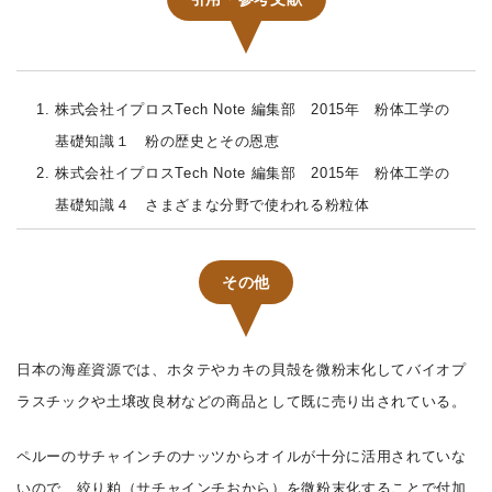
株式会社イプロスTech Note 編集部 2015年 粉体工学の
基礎知識１ 粉の歴史とその恩恵
株式会社イプロスTech Note 編集部 2015年 粉体工学の
基礎知識４ さまざまな分野で使われる粉粒体
その他
日本の海産資源では、ホタテやカキの貝殻を微粉末化してバイオプ
ラスチックや土壌改良材などの商品として既に売り出されている。
ペルーのサチャインチのナッツからオイルが十分に活用されていな
いので、絞り粕（サチャインチおから）を微粉末化することで付加