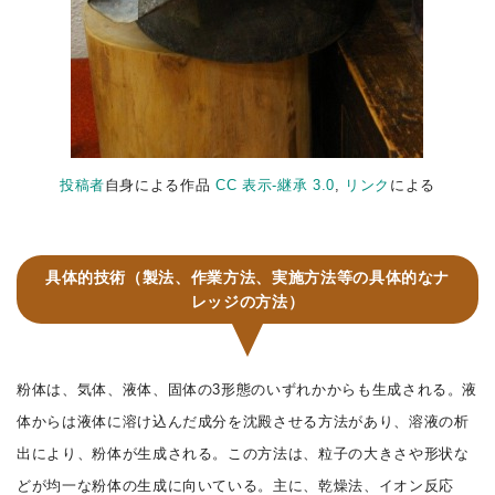
投稿者
自身による作品
CC 表示-継承 3.0
,
リンク
による
具体的技術（製法、作業方法、実施方法等の具体的なナ
レッジの方法）
粉体は、気体、液体、固体の3形態のいずれかからも生成される。液
体からは液体に溶け込んだ成分を沈殿させる方法があり、溶液の析
出により、粉体が生成される。この方法は、粒子の大きさや形状な
どが均一な粉体の生成に向いている。主に、乾燥法、イオン反応