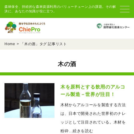
森林保全、持続的な森林資源利用のバリューチェーン上の課題。その解
決に、あなたの知識が役に立つ。
Home
「
木の酒
」タグ 記事リスト
木の酒
木を原料とする飲用のアルコ
ール製造－世界が注目！
木材からアルコールを製造する方法
は、日本で開発された世界初のナレ
ッジとして注目されている。木材を
粉砕
…続きを読む