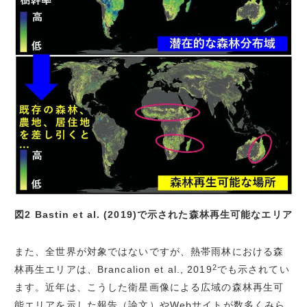
図2 Bastin et al. (2019)で示された森林再生可能なエリア
また、全世界が対象ではないですが、熱帯雨林における森
2
林再生エリアは、Brancalion et al., 2019
でも示されてい
ます。近年は、こうした衛星画像による広域の森林再生可
能エリアを示した報告（論文）やWebサイトが数多くみら