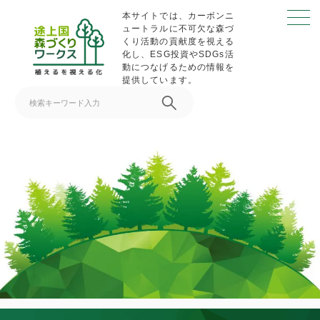
S
本サイトでは、カーボンニ
k
ュートラルに不可欠な森づ
くり活動の貢献度を視える
i
化し、ESG投資やSDGs活
p
動につなげるための情報を
提供しています。
t
o
c
o
n
t
e
n
t