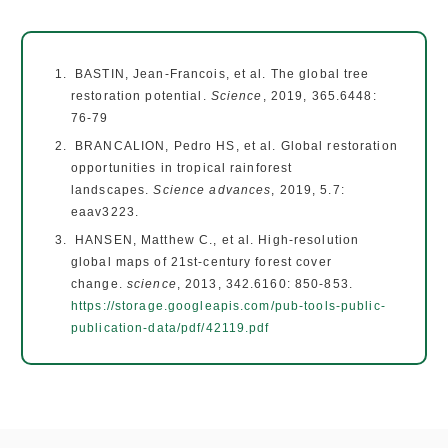
BASTIN, Jean-Francois, et al. The global tree
restoration potential.
Science
, 2019, 365.6448:
76-79
BRANCALION, Pedro HS, et al. Global restoration
opportunities in tropical rainforest
landscapes.
Science advances
, 2019, 5.7:
eaav3223.
HANSEN, Matthew C., et al. High-resolution
global maps of 21st-century forest cover
change.
science
, 2013, 342.6160: 850-853.
https://storage.googleapis.com/pub-tools-public-
publication-data/pdf/42119.pdf