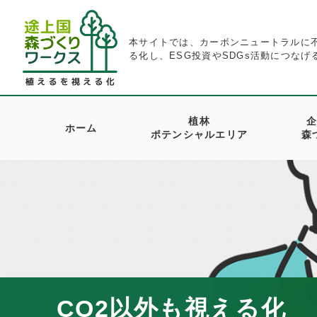
S
k
本サイトでは、カーボンニュートラルに
i
る化し、ESG投資やSDGs活動につな
p
t
o
植林
ホーム
ポテンシャルエリア
森
c
o
n
t
e
n
t
CO2以外も視える化