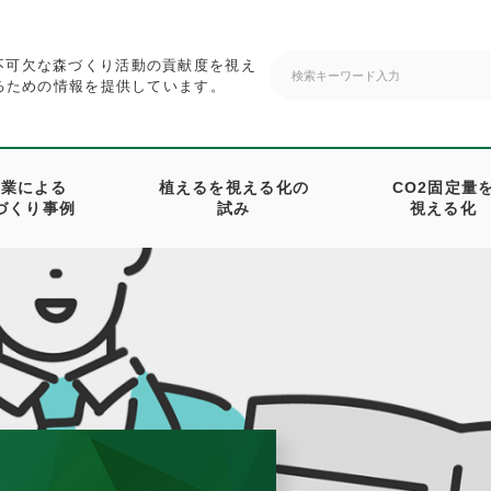
不可欠な森づくり活動の貢献度を視え
げるための情報を提供しています。
企業による
植えるを視える化の
CO2固定量
づくり事例
試み
視える化