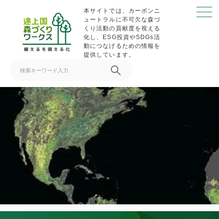
S
本サイトでは、カーボンニ
k
ュートラルに不可欠な森づ
くり活動の貢献度を視える
i
化し、ESG投資やSDGs活
p
動につなげるための情報を
提供しています。
t
o
c
o
n
t
e
n
t