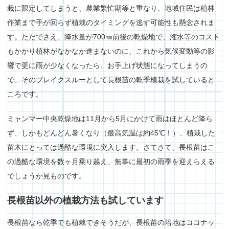
栽に限定してしまうと、農業繁忙期等と重なり、地域住民は植林
作業まで手が回らず植栽のタイミングを逃す可能性も懸念されま
す。ただでさえ、降水量が700㎜前後の乾燥地で、潅水等のコスト
もかかり植林がなかなか進まないのに、これから気候変動等の影
響で更に雨が少なくなったら、お手上げ状態になってしまうの
で、そのブレイクスルーとして長根苗の乾季植栽を試していると
ころです。
ミャンマー中央乾燥地は11月から5月にかけて雨はほとんど降ら
ず、しかもどんどん暑くなり（最高気温は約45℃！）、植栽した
苗木にとっては過酷な環境に突入します。さてさて、長根苗はこ
の過酷な環境を数ヶ月乗り越え、無事に最初の雨季を迎えらえる
でしょうか見ものです。
長根苗以外の植栽方法も試しています
長根苗なら乾季でも植栽できそうだが、長根苗の培地はココナッ