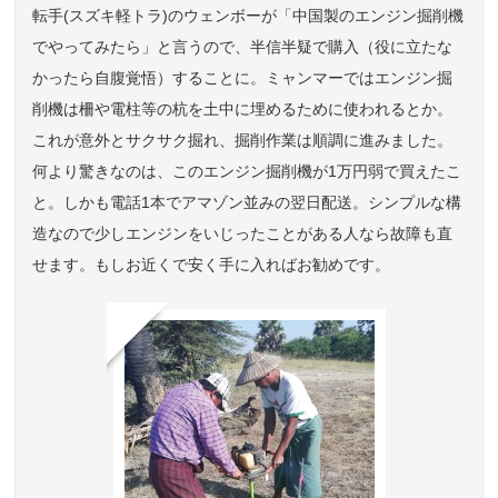
転手(スズキ軽トラ)のウェンボーが「中国製のエンジン掘削機
でやってみたら」と言うので、半信半疑で購入（役に立たな
かったら自腹覚悟）することに。ミャンマーではエンジン掘
削機は柵や電柱等の杭を土中に埋めるために使われるとか。
これが意外とサクサク掘れ、掘削作業は順調に進みました。
何より驚きなのは、このエンジン掘削機が1万円弱で買えたこ
と。しかも電話1本でアマゾン並みの翌日配送。シンプルな構
造なので少しエンジンをいじったことがある人なら故障も直
せます。もしお近くで安く手に入ればお勧めです。