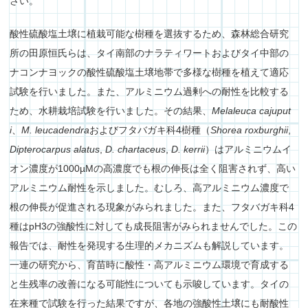
さい。
酸性硫酸塩土壌に植栽可能な樹種を選抜するため、森林総合研究
所の田原恒氏らは、タイ南部のナラティワートおよびタイ中部の
ナコンナヨックの酸性硫酸塩土壌地帯で多様な樹種を植えて適応
試験を行いました。また、アルミニウム過剰への耐性を比較する
ため、水耕栽培試験を行いました。その結果、
Melaleuca cajuput
i
、
M. leucadendra
およびフタバガキ科4樹種（
Shorea roxburghii
,
Dipterocarpus alatus
,
D. chartaceus
,
D. kerrii
）はアルミニウムイ
オン濃度が1000µMの高濃度でも根の伸長は全く阻害されず、高い
アルミニウム耐性を示しました。むしろ、高アルミニウム濃度で
根の伸長が促進される現象がみられました。また、フタバガキ科4
種はpH3の強酸性に対しても成長阻害がみられませんでした。この
報告では、耐性を発現する生理的メカニズムも解説しています。
一連の研究から、育苗時に酸性・高アルミニウム環境で育成する
と生残率の改善になる可能性についても示唆しています。タイの
在来種で試験を行った結果ですが、各地の強酸性土壌にも耐酸性